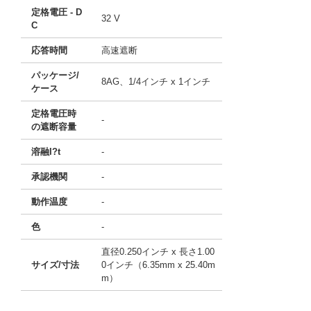
定格電圧 - D
32 V
C
応答時間
高速遮断
パッケージ/
8AG、1/4インチ x 1インチ
ケース
定格電圧時
-
の遮断容量
溶融I?t
-
承認機関
-
動作温度
-
色
-
直径0.250インチ x 長さ1.00
サイズ/寸法
0インチ（6.35mm x 25.40m
m）