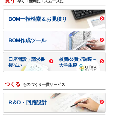
買う
早く・便利に・スムーズに
BOM一括検索＆お見積り
BOM作成ツール
口座開設・請求書
校費/公費で調達－
後払い
大学生協
つくる
ものづくり一貫サービス
R＆D・回路設計
基板設計・製造・実装