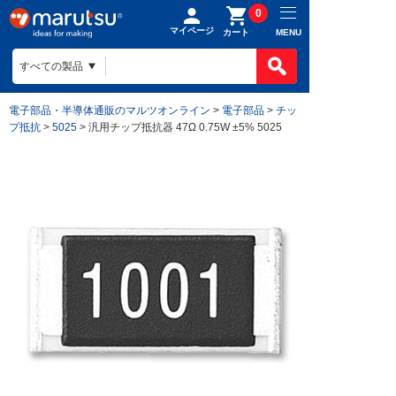
0
マイページ
MENU
カート
電子部品・半導体通販のマルツオンライン
>
電子部品
>
チッ
プ抵抗
>
5025
> 汎用チップ抵抗器 47Ω 0.75W ±5% 5025