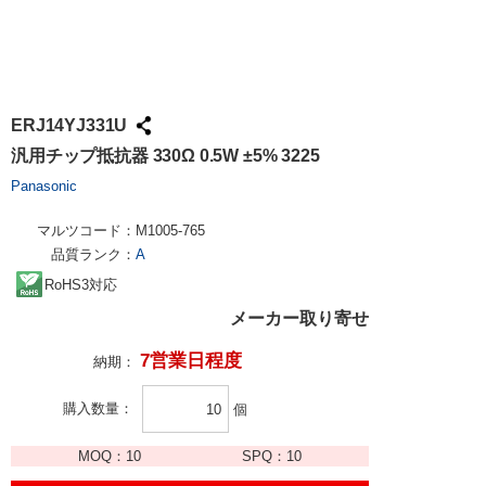
ERJ14YJ331U
汎用チップ抵抗器 330Ω 0.5W ±5% 3225
Panasonic
マルツコード：
M1005-765
品質ランク：
A
RoHS3対応
メーカー取り寄せ
7営業日程度
納期：
購入数量
個
MOQ：
10
SPQ：
10