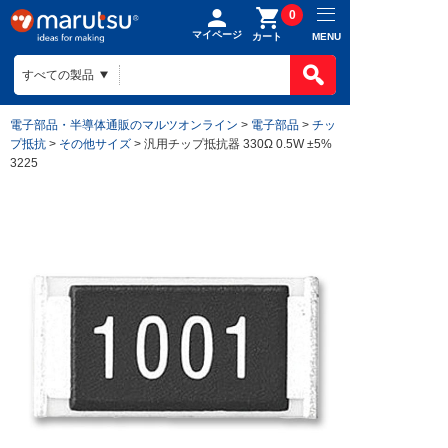
0
マイページ
MENU
カート
電子部品・半導体通販のマルツオンライン
>
電子部品
>
チッ
プ抵抗
>
その他サイズ
> 汎用チップ抵抗器 330Ω 0.5W ±5%
3225