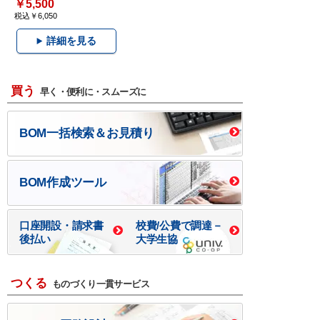
￥5,500
税込￥6,050
詳細を見る
買う
早く・便利に・スムーズに
BOM一括検索＆お見積り
BOM作成ツール
口座開設・請求書
校費/公費で調達－
後払い
大学生協
つくる
ものづくり一貫サービス