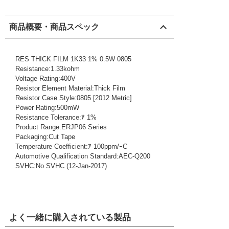
商品概要・商品スペック
RES THICK FILM 1K33 1% 0.5W 0805
Resistance:1.33kohm
Voltage Rating:400V
Resistor Element Material:Thick Film
Resistor Case Style:0805 [2012 Metric]
Power Rating:500mW
Resistance Tolerance:ｱ 1%
Product Range:ERJP06 Series
Packaging:Cut Tape
Temperature Coefficient:ｱ 100ppm/ｰC
Automotive Qualification Standard:AEC-Q200
SVHC:No SVHC (12-Jan-2017)
よく一緒に購入されている製品