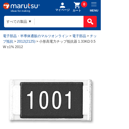
0
マイページ
MENU
カート
電子部品・半導体通販のマルツオンライン
>
電子部品
>
チッ
プ抵抗
>
2012(2125)
> 小形高電力チップ抵抗器 1.33KΩ 0.5
W ±1% 2012