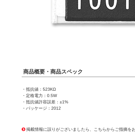
商品概要・商品スペック
・抵抗値：523KΩ
・定格電力：0.5W
・抵抗値許容誤差：±1%
・パッケージ：2012
1006767
!159! ERJP06F5233V
掲載情報に誤りがございましたら、こちらからご指摘を