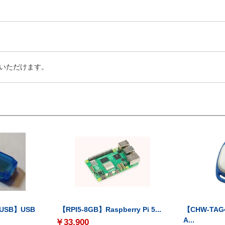
いただけます。
-USB】USB
【RPI5-8GB】Raspberry Pi 5...
【CHW-TAG4
A...
￥33,900