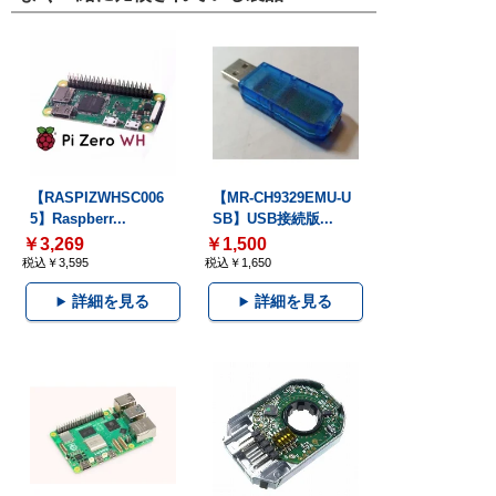
【RASPIZWHSC006
【MR-CH9329EMU-U
5】Raspberr...
SB】USB接続版...
￥3,269
￥1,500
税込￥3,595
税込￥1,650
詳細を見る
詳細を見る