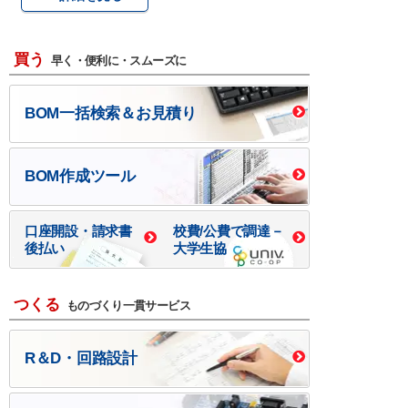
買う
早く・便利に・スムーズに
BOM一括検索＆お見積り
BOM作成ツール
口座開設・請求書
校費/公費で調達－
後払い
大学生協
つくる
ものづくり一貫サービス
R＆D・回路設計