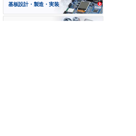
基板設計・製造・実装
ケース・ハーネス加工
※掲載されている価格には消費税、各種手数料が含まれ
ておりません。別途消費税およびお支払方法に応じた
手数料が必要になります。
※このホームページに掲載されている、記事・写真の一
部または全部をそのまま、または改変して利用・転
載・転用することを禁じます。
※商品によって販売価格が店頭価格と異なる場合がござ
います。
※弊社ではお客様が商品を選びやすくするためにデータ
シートの提供や技術情報、商品画像の表示を行ってい
ます。
しかしさまざまな事情により、これらの情報がすべて
正確であることを弊社が保証することはできません。
商品の正確な仕様等は各メーカーの最新のデータシー