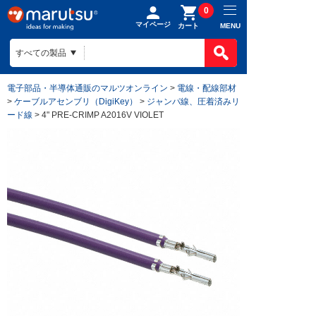
0
マイページ
MENU
カート
電子部品・半導体通販のマルツオンライン
>
電線・配線部材
>
ケーブルアセンブリ（DigiKey）
>
ジャンパ線、圧着済みリ
ード線
> 4" PRE-CRIMP A2016V VIOLET