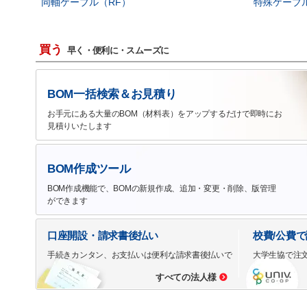
同軸ケーブル（RF）
特殊ケーブ
買う
早く・便利に・スムーズに
BOM一括検索＆お見積り
お手元にある大量のBOM（材料表）をアップするだけで即時にお
見積りいたします
BOM作成ツール
BOM作成機能で、BOMの新規作成、追加・変更・削除、版管理
ができます
口座開設・請求書後払い
校費/公費
手続きカンタン、お支払いは便利な請求書後払いで
大学生協で注
すべての法人様