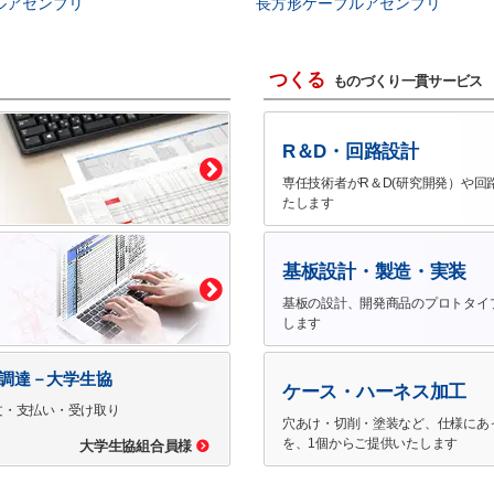
ルアセンブリ
長方形ケーブルアセンブリ
つくる
ものづくり一貫サービス
R＆D・回路設計
専任技術者がR＆D(研究開発）や回
たします
基板設計・製造・実装
基板の設計、開発商品のプロトタイ
します
で調達－大学生協
ケース・ハーネス加工
文・支払い・受け取り
穴あけ・切削・塗装など、仕様にあ
を、1個からご提供いたします
大学生協組合員様