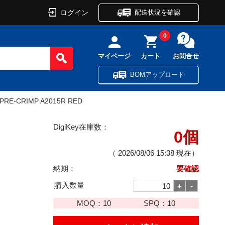
ログイン
配送状況を確認
0
マイページ
カート
お問合せ
BOMアップロード
 PRE-CRIMP A2015R RED
DigiKey在庫数：
0個
（
2026/08/06 15:38
現在）
納期：
要確認
購入数量
MOQ：
10
SPQ：
10