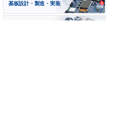
基板設計・製造・実装
ケース・ハーネス加工
※掲載されている価格には消費税、各種手数料が含まれ
ておりません。別途消費税およびお支払方法に応じた
手数料が必要になります。
※このホームページに掲載されている、記事・写真の一
部または全部をそのまま、または改変して利用・転
載・転用することを禁じます。
※商品によって販売価格が店頭価格と異なる場合がござ
います。
※弊社ではお客様が商品を選びやすくするためにデータ
シートの提供や技術情報、商品画像の表示を行ってい
ます。
しかしさまざまな事情により、これらの情報がすべて
正確であることを弊社が保証することはできません。
商品の正確な仕様等は各メーカーの最新のデータシー