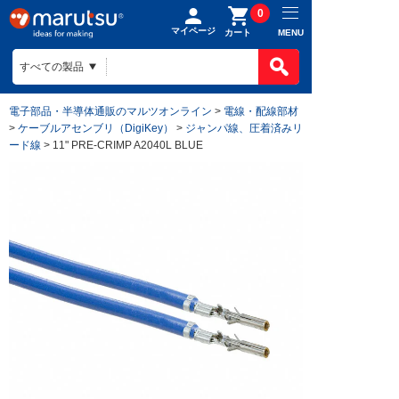
0
マイページ
MENU
カート
電子部品・半導体通販のマルツオンライン
>
電線・配線部材
>
ケーブルアセンブリ（DigiKey）
>
ジャンパ線、圧着済みリ
ード線
> 11" PRE-CRIMP A2040L BLUE