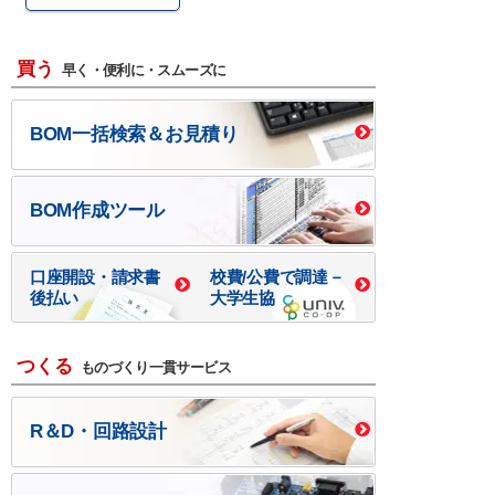
買う
早く・便利に・スムーズに
BOM一括検索＆お見積り
BOM作成ツール
口座開設・請求書
校費/公費で調達－
後払い
大学生協
つくる
ものづくり一貫サービス
R＆D・回路設計