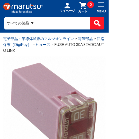
0
マイページ
MENU
カート
電子部品・半導体通販のマルツオンライン
>
電気部品
>
回路
保護（DigiKey）
>
ヒューズ
> FUSE AUTO 30A 32VDC AUT
O LINK