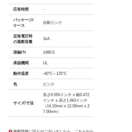
応答時間
-
パッケージ/
自動リンク
ケース
定格電圧時
1kA
の遮断容量
溶融I?t
1480.0
承認機関
UL
動作温度
-40°C～125°C
色
ピンク
長さ0.555インチ x 幅0.472
インチ x 高さ1.063インチ
サイズ/寸法
（14.10mm x 12.00mm x 2
7.00mm）
10090850
!041! 0495030.T
掲載情報に誤りがございましたら、こちらから