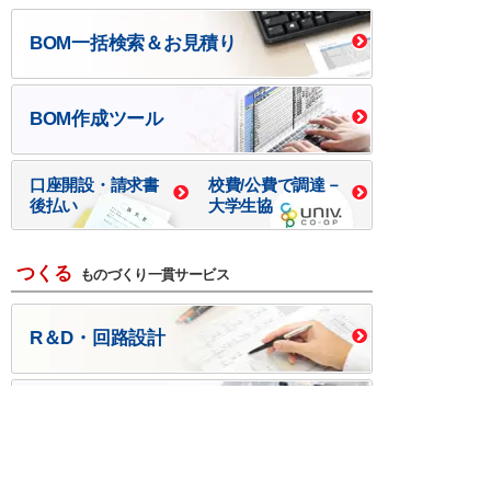
BOM一括検索＆お見積り
BOM作成ツール
口座開設・請求書
校費/公費で調達－
後払い
大学生協
つくる
ものづくり一貫サービス
R＆D・回路設計
基板設計・製造・実装
ケース・ハーネス加工