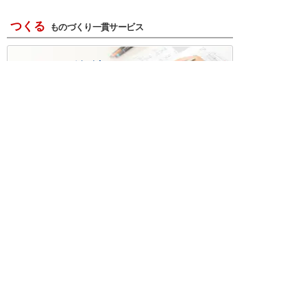
つくる
ものづくり一貫サービス
R＆D・回路設計
基板設計・製造・実装
ケース・ハーネス加工
※掲載されている価格には消費税、各種手数料が含まれ
ておりません。別途消費税およびお支払方法に応じた
手数料が必要になります。
※このホームページに掲載されている、記事・写真の一
部または全部をそのまま、または改変して利用・転
載・転用することを禁じます。
※商品によって販売価格が店頭価格と異なる場合がござ