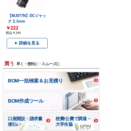
【MJ077N】DCジャッ
ク 2.1mm
￥222
税込￥244
詳細を見る
買う
早く・便利に・スムーズに
BOM一括検索＆お見積り
BOM作成ツール
口座開設・請求書
校費/公費で調達－
後払い
大学生協