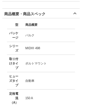
商品概要・商品スペック
型
商品概要
パッケ
バルク
ージ
シリー
MIDI® 498
ズ
取り付
けタイ
ボルトマウント
プ
ヒュー
ズタイ
自動車
プ
定格電
流
150 A
（A）