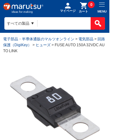
0
マイページ
MENU
カート
電子部品・半導体通販のマルツオンライン
>
電気部品
>
回路
保護（DigiKey）
>
ヒューズ
> FUSE AUTO 150A 32VDC AU
TO LINK