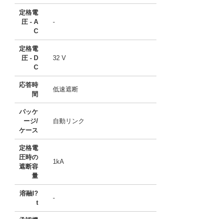
定格電
圧 - A
-
C
定格電
圧 - D
32 V
C
応答時
低速遮断
間
パッケ
ージ/
自動リンク
ケース
定格電
圧時の
1kA
遮断容
量
溶融I?
-
t