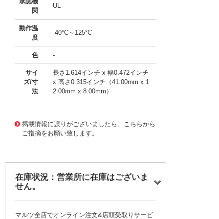
承認機
UL
関
動作温
-40°C～125°C
度
色
-
サイ
長さ1.614インチ x 幅0.472インチ
ズ/寸
x 高さ0.315インチ（41.00mm x 1
法
2.00mm x 8.00mm）
10091054
!041! 0498150.M
掲載情報に誤りがございましたら、こちらから
ご指摘をお願い致します。
在庫状況：営業所に在庫はございま
せん。
マルツ全店でオンライン注文&店頭受取りサービ