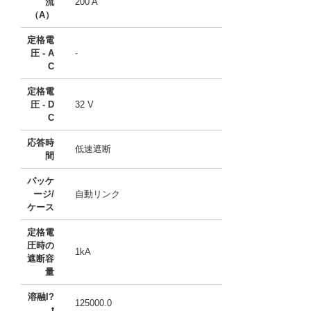
流
200 A
（A）
定格電
圧 - A
-
C
定格電
圧 - D
32 V
C
応答時
低速遮断
間
パッケ
ージ/
自動リンク
ケース
定格電
圧時の
1kA
遮断容
量
溶融I?
125000.0
t