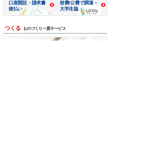
口座開設・請求書
校費/公費で調達－
後払い
大学生協
つくる
ものづくり一貫サービス
R＆D・回路設計
基板設計・製造・実装
ケース・ハーネス加工
※掲載されている価格には消費税、各種手数料が含まれ
ておりません。別途消費税およびお支払方法に応じた
手数料が必要になります。
※このホームページに掲載されている、記事・写真の一
部または全部をそのまま、または改変して利用・転