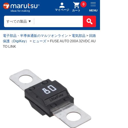
0
マイページ
MENU
カート
電子部品・半導体通販のマルツオンライン
>
電気部品
>
回路
保護（DigiKey）
>
ヒューズ
> FUSE AUTO 200A 32VDC AU
TO LINK