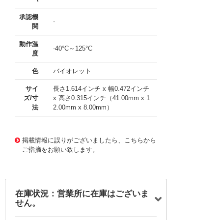
承認機
-
関
動作温
-40°C～125°C
度
色
バイオレット
サイ
長さ1.614インチ x 幅0.472インチ
ズ/寸
x 高さ0.315インチ（41.00mm x 1
法
2.00mm x 8.00mm）
10091079
!041! 0498200.SXT
掲載情報に誤りがございましたら、こちらから
ご指摘をお願い致します。
在庫状況：営業所に在庫はございま
せん。