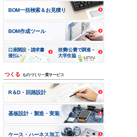
BOM一括検索＆お見積り
BOM作成ツール
口座開設・請求書
校費/公費で調達－
後払い
大学生協
つくる
ものづくり一貫サービス
R＆D・回路設計
基板設計・製造・実装
ケース・ハーネス加工