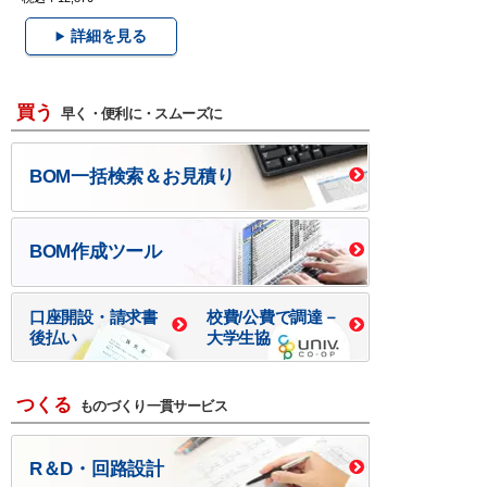
詳細を見る
買う
早く・便利に・スムーズに
BOM一括検索＆お見積り
BOM作成ツール
口座開設・請求書
校費/公費で調達－
後払い
大学生協
つくる
ものづくり一貫サービス
R＆D・回路設計