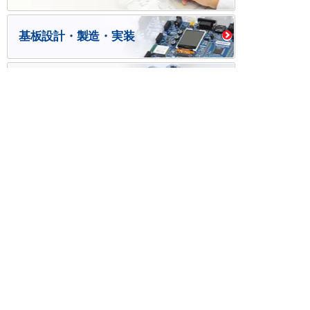
基板設計・製造・実装
ケース・ハーネス加工
※掲載されている価格には消費税、各種手数料が含まれ
ておりません。別途消費税およびお支払方法に応じた
手数料が必要になります。
※このホームページに掲載されている、記事・写真の一
部または全部をそのまま、または改変して利用・転
載・転用することを禁じます。
※商品によって販売価格が店頭価格と異なる場合がござ
います。
※弊社ではお客様が商品を選びやすくするためにデータ
シートの提供や技術情報、商品画像の表示を行ってい
ます。
しかしさまざまな事情により、これらの情報がすべて