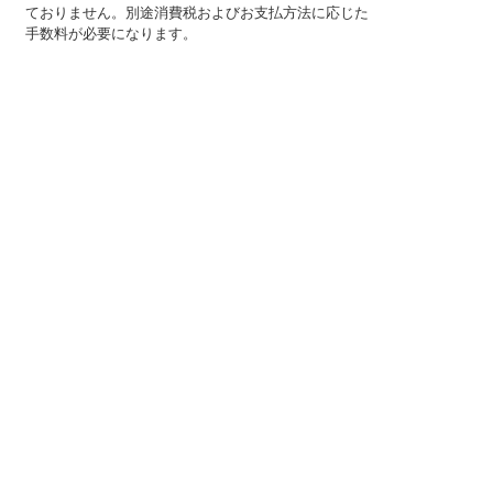
ておりません。別途消費税およびお支払方法に応じた
手数料が必要になります。
※このホームページに掲載されている、記事・写真の一
部または全部をそのまま、または改変して利用・転
載・転用することを禁じます。
※商品によって販売価格が店頭価格と異なる場合がござ
います。
※弊社ではお客様が商品を選びやすくするためにデータ
シートの提供や技術情報、商品画像の表示を行ってい
ます。
しかしさまざまな事情により、これらの情報がすべて
正確であることを弊社が保証することはできません。
商品の正確な仕様等は各メーカーの最新のデータシー
トで確認して頂きますようお願いいたします。
また、商品画像につきましても、当アイテムとは異な
るイメージ画像を表示している場合がございます。
ご注文の際はくれぐれもご注意願います。また、注文
間違いの返品交換は応じかねますのであらかじめご了
承下さい。