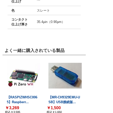
仕上げ
色
スレート
コンタクト
35.4µin（0.90µm）
仕上げ厚さ
よく一緒に購入されている製品
【RASPIZWHSC006
【MR-CH9329EMU-U
5】Raspberr...
SB】USB接続版...
￥3,269
￥1,500
税込￥3,595
税込￥1,650