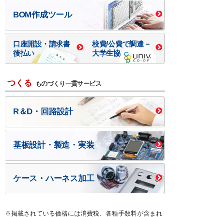
BOM作成ツール
口座開設・請求書
校費/公費で調達－
後払い
大学生協
つくる
ものづくり一貫サービス
R＆D・回路設計
基板設計・製造・実装
ケース・ハーネス加工
※掲載されている価格には消費税、各種手数料が含まれ