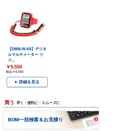
【DMM-W-K8】デジタ
ルマルチメーター リ
ス...
￥5,500
税込￥6,050
詳細を見る
買う
早く・便利に・スムーズに
BOM一括検索＆お見積り