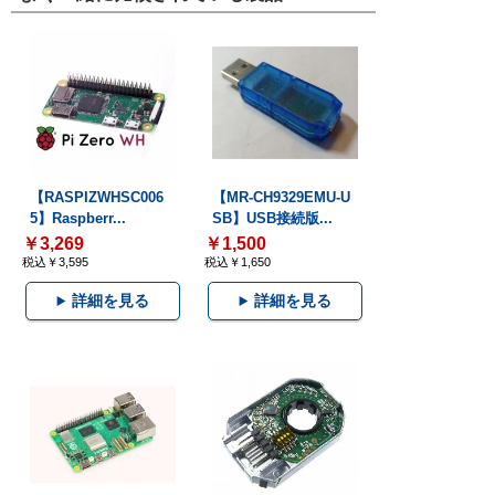
【RASPIZWHSC006
【MR-CH9329EMU-U
5】Raspberr...
SB】USB接続版...
￥3,269
￥1,500
税込￥3,595
税込￥1,650
詳細を見る
詳細を見る