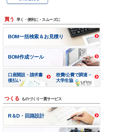
買う
早く・便利に・スムーズに
BOM一括検索＆お見積り
BOM作成ツール
口座開設・請求書
校費/公費で調達－
後払い
大学生協
つくる
ものづくり一貫サービス
R＆D・回路設計