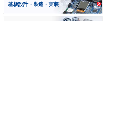
基板設計・製造・実装
ケース・ハーネス加工
※掲載されている価格には消費税、各種手数料が含まれ
ておりません。別途消費税およびお支払方法に応じた
手数料が必要になります。
※このホームページに掲載されている、記事・写真の一
部または全部をそのまま、または改変して利用・転
載・転用することを禁じます。
※商品によって販売価格が店頭価格と異なる場合がござ
います。
※弊社ではお客様が商品を選びやすくするためにデータ
シートの提供や技術情報、商品画像の表示を行ってい
ます。
しかしさまざまな事情により、これらの情報がすべて
正確であることを弊社が保証することはできません。
商品の正確な仕様等は各メーカーの最新のデータシー