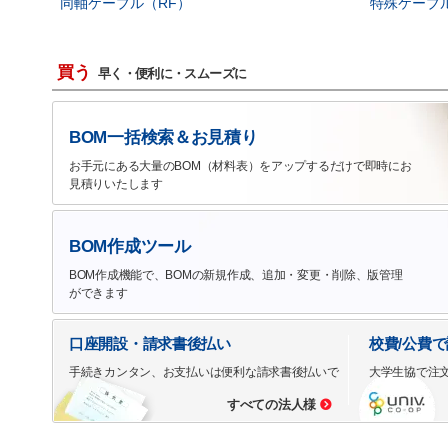
同軸ケーブル（RF）
特殊ケーブ
買う
早く・便利に・スムーズに
BOM一括検索＆お見積り
お手元にある大量のBOM（材料表）をアップするだけで即時にお
見積りいたします
BOM作成ツール
BOM作成機能で、BOMの新規作成、追加・変更・削除、版管理
ができます
口座開設・請求書後払い
校費/公費
手続きカンタン、お支払いは便利な請求書後払いで
大学生協で注
すべての法人様