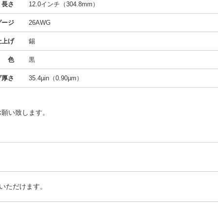
長さ
12.0インチ（304.8mm）
ゲージ
26AWG
仕上げ
錫
色
黒
げ厚さ
35.4µin（0.90µm）
お願い致します。
いただけます。