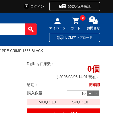
ログイン
配送状況を確認
0
マイページ
カート
お問合せ
BOMアップロード
" PRE-CRIMP 1853 BLACK
DigiKey在庫数：
0個
（
2026/08/06 14:01
現在）
納期：
要確認
購入数量
MOQ：
10
SPQ：
10