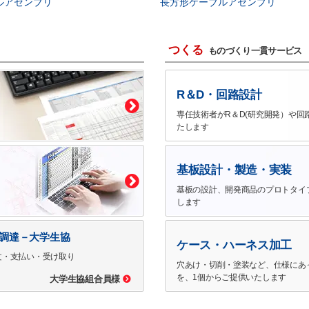
ルアセンブリ
長方形ケーブルアセンブリ
つくる
ものづくり一貫サービス
R＆D・回路設計
専任技術者がR＆D(研究開発）や回
たします
基板設計・製造・実装
基板の設計、開発商品のプロトタイ
します
で調達－大学生協
ケース・ハーネス加工
文・支払い・受け取り
穴あけ・切削・塗装など、仕様にあ
を、1個からご提供いたします
大学生協組合員様