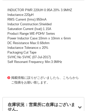
INDUCTOR PWR 220UH 0.95A 20% 3.9MHZ
Inductance:220μH
RMS Current (Irms):950mA
Inductor Construction:Shielded
Saturation Current (Isat):1.15A
Product Range:WE-PDHV Series
Power Inductor Case:10mm x 10mm x 6mm
DC Resistance Max:0.68ohm
Inductance Tolerance:± 20%
Packaging:Cut Tape
SVHC:No SVHC (07-Jul-2017)
Self Resonant Frequency Min:3.9MHz
1009213
!159! 7687714221
掲載情報に誤りがございましたら、こちらから
ご指摘をお願い致します。
在庫状況：営業所に在庫はございま
せん。