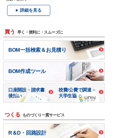
詳細を見る
買う
早く・便利に・スムーズに
BOM一括検索＆お見積り
BOM作成ツール
口座開設・請求書
校費/公費で調達－
後払い
大学生協
つくる
ものづくり一貫サービス
R＆D・回路設計