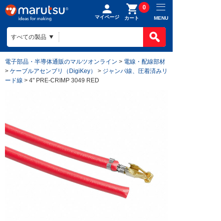
0
マイページ
MENU
カート
電子部品・半導体通販のマルツオンライン
>
電線・配線部材
>
ケーブルアセンブリ（DigiKey）
>
ジャンパ線、圧着済みリ
ード線
> 4" PRE-CRIMP 3049 RED