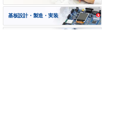
基板設計・製造・実装
ケース・ハーネス加工
※掲載されている価格には消費税、各種手数料が含まれ
ておりません。別途消費税およびお支払方法に応じた
手数料が必要になります。
※このホームページに掲載されている、記事・写真の一
部または全部をそのまま、または改変して利用・転
載・転用することを禁じます。
※商品によって販売価格が店頭価格と異なる場合がござ
います。
※弊社ではお客様が商品を選びやすくするためにデータ
シートの提供や技術情報、商品画像の表示を行ってい
ます。
しかしさまざまな事情により、これらの情報がすべて