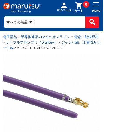
0
マイページ
MENU
カート
電子部品・半導体通販のマルツオンライン
>
電線・配線部材
>
ケーブルアセンブリ（DigiKey）
>
ジャンパ線、圧着済みリ
ード線
> 6" PRE-CRIMP 3049 VIOLET