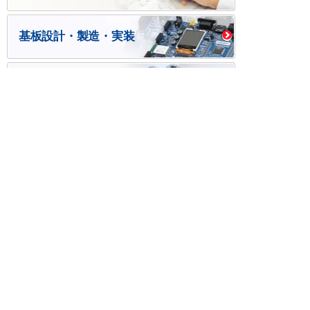
基板設計・製造・実装
ケース・ハーネス加工
※掲載されている価格には消費税、各種手数料が含まれ
ておりません。別途消費税およびお支払方法に応じた
手数料が必要になります。
※このホームページに掲載されている、記事・写真の一
部または全部をそのまま、または改変して利用・転
載・転用することを禁じます。
※商品によって販売価格が店頭価格と異なる場合がござ
います。
※弊社ではお客様が商品を選びやすくするためにデータ
シートの提供や技術情報、商品画像の表示を行ってい
ます。
しかしさまざまな事情により、これらの情報がすべて