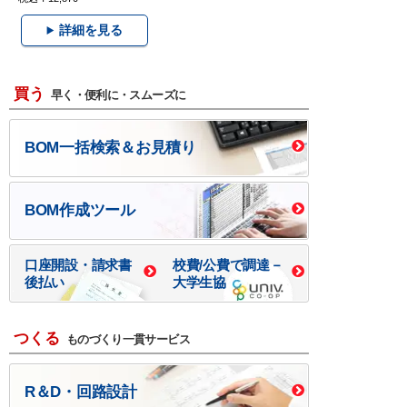
詳細を見る
買う
早く・便利に・スムーズに
BOM一括検索＆お見積り
BOM作成ツール
口座開設・請求書
校費/公費で調達－
後払い
大学生協
つくる
ものづくり一貫サービス
R＆D・回路設計