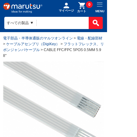
0
マイページ
MENU
カート
電子部品・半導体通販のマルツオンライン
>
電線・配線部材
>
ケーブルアセンブリ（DigiKey）
>
フラットフレックス、リ
ボンジャンパケーブル
> CABLE FFC/FPC 5POS 0.5MM 5.9
8"