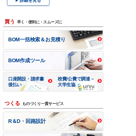
詳細を見る
買う
早く・便利に・スムーズに
BOM一括検索＆お見積り
BOM作成ツール
口座開設・請求書
校費/公費で調達－
後払い
大学生協
つくる
ものづくり一貫サービス
R＆D・回路設計