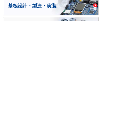
基板設計・製造・実装
ケース・ハーネス加工
※掲載されている価格には消費税、各種手数料が含まれ
ておりません。別途消費税およびお支払方法に応じた
手数料が必要になります。
※このホームページに掲載されている、記事・写真の一
部または全部をそのまま、または改変して利用・転
載・転用することを禁じます。
※商品によって販売価格が店頭価格と異なる場合がござ
います。
※弊社ではお客様が商品を選びやすくするためにデータ
シートの提供や技術情報、商品画像の表示を行ってい
ます。
しかしさまざまな事情により、これらの情報がすべて
正確であることを弊社が保証することはできません。
商品の正確な仕様等は各メーカーの最新のデータシー