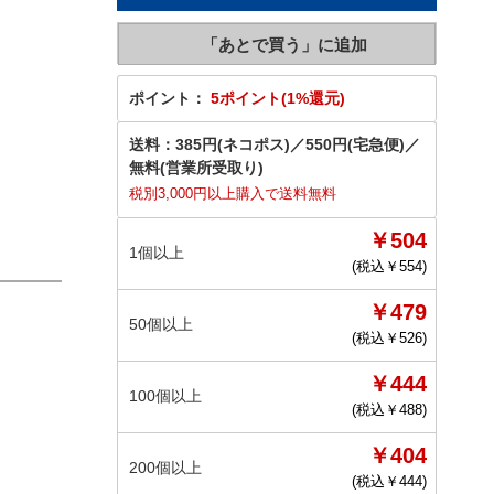
ポイント：
5ポイント(1%還元)
送料：
385円(ネコポス)
／
550円(宅急便)
／
無料(営業所受取り)
税別3,000円以上購入で送料無料
￥504
1個以上
(税込￥
554
)
￥479
50個以上
(税込￥
526
)
￥444
100個以上
(税込￥
488
)
￥404
200個以上
(税込￥
444
)