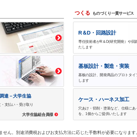
つくる
ものづくり一貫サービス
R＆D・回路設計
専任技術者がR＆D(研究開発）や回
たします
基板設計・製造・実装
基板の設計、開発商品のプロトタイ
します
で調達－大学生協
ケース・ハーネス加工
文・支払い・受け取り
穴あけ・切削・塗装など、仕様にあ
を、1個からご提供いたします
大学生協組合員様
ません。別途消費税およびお支払方法に応じた手数料が必要になります