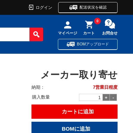
ログイン
配送状況を確認
0
マイページ
カート
お問合せ
BOMアップロード
メーカー取り寄せ
納期：
7営業日程度
購入数量