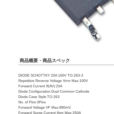
商品概要・商品スペック
DIODE SCHOTTKY 20A 100V TO-263-3
Repetitive Reverse Voltage Vrrm Max:100V
Forward Current If(AV):20A
Diode Configuration:Dual Common Cathode
Diode Case Style:TO-263
No. of Pins:3Pins
Forward Voltage VF Max:880mV
Forward Surge Current Ifsm Max:250A