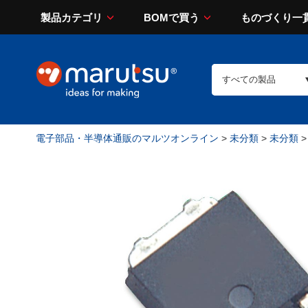
製品カテゴリ
BOMで買う
ものづくり一
電子部品・半導体通販のマルツオンライン
>
未分類
>
未分類