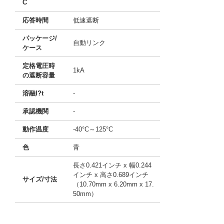
C
応答時間
低速遮断
パッケージ/
自動リンク
ケース
定格電圧時
1kA
の遮断容量
溶融I?t
-
承認機関
-
動作温度
-40°C～125°C
色
青
長さ0.421インチ x 幅0.244
インチ x 高さ0.689インチ
サイズ/寸法
（10.70mm x 6.20mm x 17.
50mm）
10115816
!041! 0695020.L