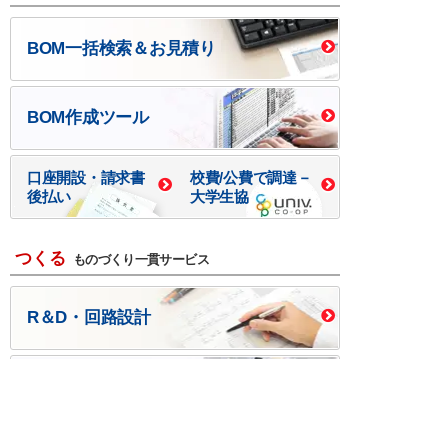
BOM一括検索＆お見積り
BOM作成ツール
口座開設・請求書
校費/公費で調達－
後払い
大学生協
つくる
ものづくり一貫サービス
R＆D・回路設計
基板設計・製造・実装