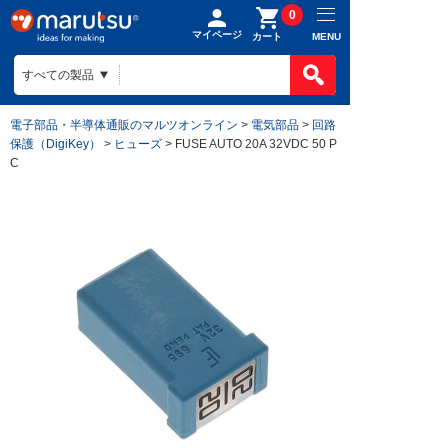
0
マイページ
MENU
カート
電子部品・半導体通販のマルツオンライン
>
電気部品
>
回路
保護（DigiKey）
>
ヒューズ
> FUSE AUTO 20A 32VDC 50 P
C