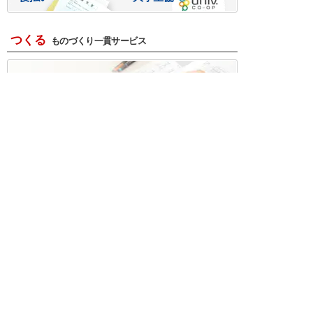
つくる
ものづくり一貫サービス
R＆D・回路設計
基板設計・製造・実装
ケース・ハーネス加工
※掲載されている価格には消費税、各種手数料が含まれ
ておりません。別途消費税およびお支払方法に応じた
手数料が必要になります。
※このホームページに掲載されている、記事・写真の一
部または全部をそのまま、または改変して利用・転
載・転用することを禁じます。