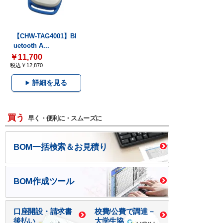
【CHW-TAG4001】Bl
uetooth A...
￥11,700
税込￥12,870
詳細を見る
買う
早く・便利に・スムーズに
BOM一括検索＆お見積り
BOM作成ツール
口座開設・請求書
校費/公費で調達－
後払い
大学生協