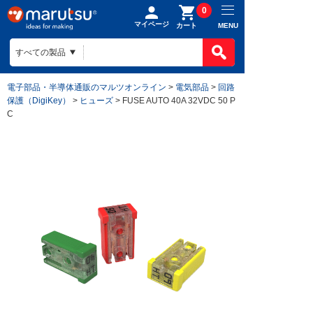
0
マイページ
MENU
カート
電子部品・半導体通販のマルツオンライン
>
電気部品
>
回路
保護（DigiKey）
>
ヒューズ
> FUSE AUTO 40A 32VDC 50 P
C