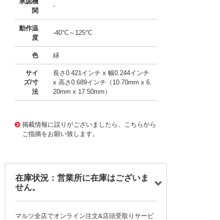
承認機
-
関
動作温
-40°C～125°C
度
色
緑
サイ
長さ0.421インチ x 幅0.244インチ
ズ/寸
x 高さ0.689インチ（10.70mm x 6.
法
20mm x 17.50mm）
10115825
!041! 0695040.L
掲載情報に誤りがございましたら、こちらから
ご指摘をお願い致します。
在庫状況：営業所に在庫はございま
せん。
マルツ全店でオンライン注文&店頭受取りサービ