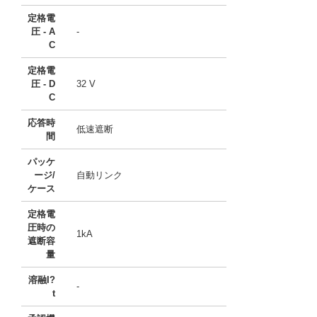
定格電
圧 - A
-
C
定格電
圧 - D
32 V
C
応答時
低速遮断
間
パッケ
ージ/
自動リンク
ケース
定格電
圧時の
1kA
遮断容
量
溶融I?
-
t