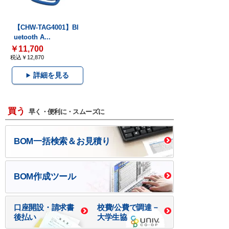
【CHW-TAG4001】Bl
uetooth A...
￥11,700
税込￥12,870
詳細を見る
買う
早く・便利に・スムーズに
BOM一括検索＆お見積り
BOM作成ツール
口座開設・請求書
校費/公費で調達－
後払い
大学生協