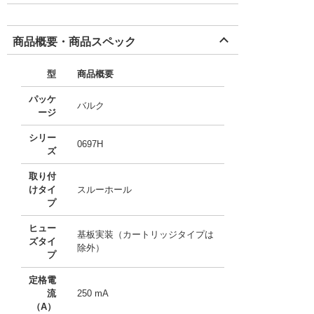
商品概要・商品スペック
型
商品概要
パッケ
バルク
ージ
シリー
0697H
ズ
取り付
けタイ
スルーホール
プ
ヒュー
基板実装（カートリッジタイプは
ズタイ
除外）
プ
定格電
流
250 mA
（A）