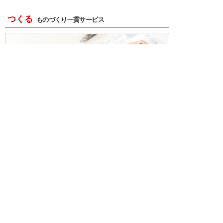
つくる
ものづくり一貫サービス
R＆D・回路設計
基板設計・製造・実装
ケース・ハーネス加工
※掲載されている価格には消費税、各種手数料が含まれ
ておりません。別途消費税およびお支払方法に応じた
手数料が必要になります。
※このホームページに掲載されている、記事・写真の一
部または全部をそのまま、または改変して利用・転
載・転用することを禁じます。
※商品によって販売価格が店頭価格と異なる場合がござ