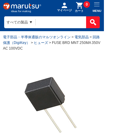
0
マイページ
MENU
カート
電子部品・半導体通販のマルツオンライン
>
電気部品
>
回路
保護（DigiKey）
>
ヒューズ
> FUSE BRD MNT 250MA 350V
AC 100VDC