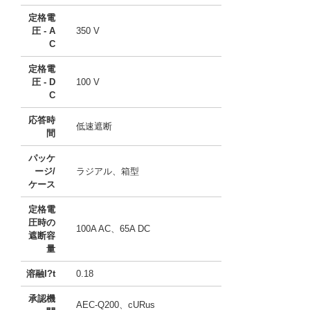
定格電
圧 - A
350 V
C
定格電
圧 - D
100 V
C
応答時
低速遮断
間
パッケ
ージ/
ラジアル、箱型
ケース
定格電
圧時の
100A AC、65A DC
遮断容
量
溶融I?t
0.18
承認機
AEC-Q200、cURus