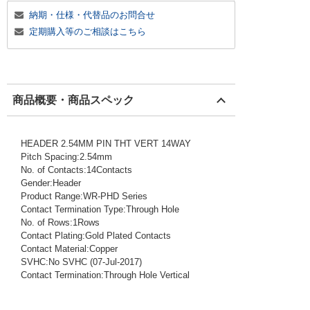
納期・仕様・代替品のお問合せ
定期購入等のご相談はこちら
商品概要・商品スペック
HEADER 2.54MM PIN THT VERT 14WAY
Pitch Spacing:2.54mm
No. of Contacts:14Contacts
Gender:Header
Product Range:WR-PHD Series
Contact Termination Type:Through Hole
No. of Rows:1Rows
Contact Plating:Gold Plated Contacts
Contact Material:Copper
SVHC:No SVHC (07-Jul-2017)
Contact Termination:Through Hole Vertical
1011707
!159! 61301411121