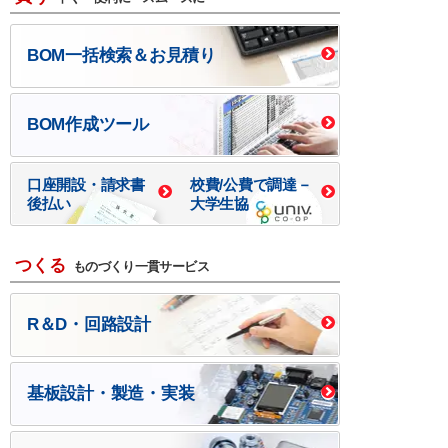
BOM一括検索＆お見積り
BOM作成ツール
口座開設・請求書
校費/公費で調達－
後払い
大学生協
つくる
ものづくり一貫サービス
R＆D・回路設計
基板設計・製造・実装