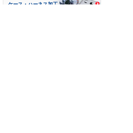
ケース・ハーネス加工
※掲載されている価格には消費税、各種手数料が含まれ
ておりません。別途消費税およびお支払方法に応じた
手数料が必要になります。
※このホームページに掲載されている、記事・写真の一
部または全部をそのまま、または改変して利用・転
載・転用することを禁じます。
※商品によって販売価格が店頭価格と異なる場合がござ
います。
※弊社ではお客様が商品を選びやすくするためにデータ
シートの提供や技術情報、商品画像の表示を行ってい
ます。
しかしさまざまな事情により、これらの情報がすべて
正確であることを弊社が保証することはできません。
商品の正確な仕様等は各メーカーの最新のデータシー
トで確認して頂きますようお願いいたします。
また、商品画像につきましても、当アイテムとは異な
るイメージ画像を表示している場合がございます。
ご注文の際はくれぐれもご注意願います。また、注文