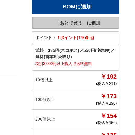
ポイント：
1ポイント(1%還元)
送料：
385円(ネコポス)
／
550円(宅急便)
／
無料(営業所受取り)
税別3,000円以上購入で送料無料
￥192
10個以上
(税込￥
211
)
￥173
100個以上
(税込￥
190
)
￥154
200個以上
(税込￥
169
)