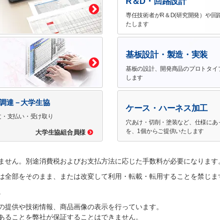
R＆D・回路設計
専任技術者がR＆D(研究開発）や回
たします
基板設計・製造・実装
基板の設計、開発商品のプロトタイ
します
で調達－大学生協
ケース・ハーネス加工
文・支払い・受け取り
穴あけ・切削・塗装など、仕様にあ
を、1個からご提供いたします
大学生協組合員様
ません。別途消費税およびお支払方法に応じた手数料が必要になります
は全部をそのまま、または改変して利用・転載・転用することを禁じま
。
の提供や技術情報、商品画像の表示を行っています。
あることを弊社が保証することはできません。