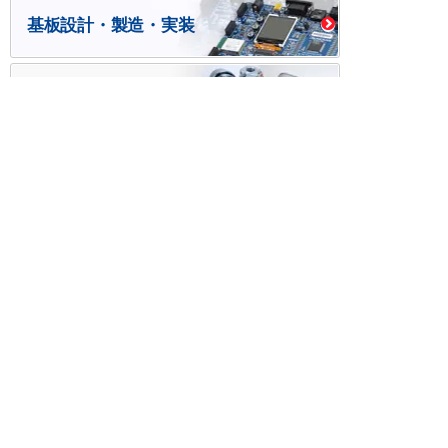
基板設計・製造・実装
ケース・ハーネス加工
※掲載されている価格には消費税、各種手数料が含まれ
ておりません。別途消費税およびお支払方法に応じた
手数料が必要になります。
※このホームページに掲載されている、記事・写真の一
部または全部をそのまま、または改変して利用・転
載・転用することを禁じます。
※商品によって販売価格が店頭価格と異なる場合がござ
います。
※弊社ではお客様が商品を選びやすくするためにデータ
シートの提供や技術情報、商品画像の表示を行ってい
ます。
しかしさまざまな事情により、これらの情報がすべて
正確であることを弊社が保証することはできません。
商品の正確な仕様等は各メーカーの最新のデータシー