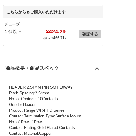
こちらからもご購入いただけます
チューブ
¥424.29
1
個以上
確認する
466.71
(税込 ¥
)
商品概要・商品スペック
HEADER 2.54MM PIN SMT 10WAY
Pitch Spacing:2.54mm
No. of Contacts:10Contacts
Gender:Header
Product Range:WR-PHD Series
Contact Termination Type:Surface Mount
No. of Rows:1Rows
Contact Plating:Gold Plated Contacts
Contact Material:Copper