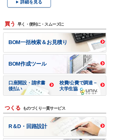
詳細を見る
買う
早く・便利に・スムーズに
BOM一括検索＆お見積り
BOM作成ツール
口座開設・請求書
校費/公費で調達－
後払い
大学生協
つくる
ものづくり一貫サービス
R＆D・回路設計