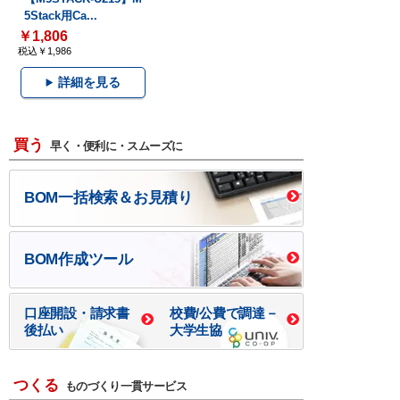
5Stack用Ca...
￥1,806
税込￥1,986
詳細を見る
買う
早く・便利に・スムーズに
BOM一括検索＆お見積り
BOM作成ツール
口座開設・請求書
校費/公費で調達－
後払い
大学生協
つくる
ものづくり一貫サービス