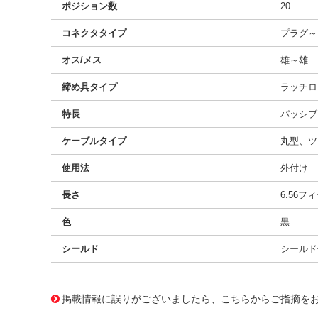
ポジション数
20
コネクタタイプ
プラグ～
オス/メス
雄～雄
締め具タイプ
ラッチロ
特長
パッシブ
ケーブルタイプ
丸型、ツ
使用法
外付け
長さ
6.56フ
色
黒
シールド
シールド
10121802
!041! 0747420002
掲載情報に誤りがございましたら、こちらからご指摘を