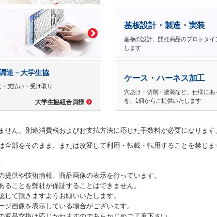
基板設計・製造・実装
基板の設計、開発商品のプロトタイ
します
で調達－大学生協
ケース・ハーネス加工
文・支払い・受け取り
穴あけ・切削・塗装など、仕様にあ
を、1個からご提供いたします
大学生協組合員様
ません。別途消費税およびお支払方法に応じた手数料が必要になります
は全部をそのまま、または改変して利用・転載・転用することを禁じま
。
の提供や技術情報、商品画像の表示を行っています。
あることを弊社が保証することはできません。
認して頂きますようお願いいたします。
ージ画像を表示している場合がございます。
の返品交換は応じかねますのであらかじめご了承下さい。