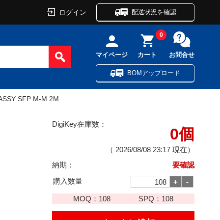
ログイン
配送状況を確認
0
マイページ
カート
お問合せ
BOMアップロード
ASSY SFP M-M 2M
DigiKey在庫数：
0個
（
2026/08/08 23:17
現在）
納期：
要確認
購入数量
MOQ：
108
SPQ：
108