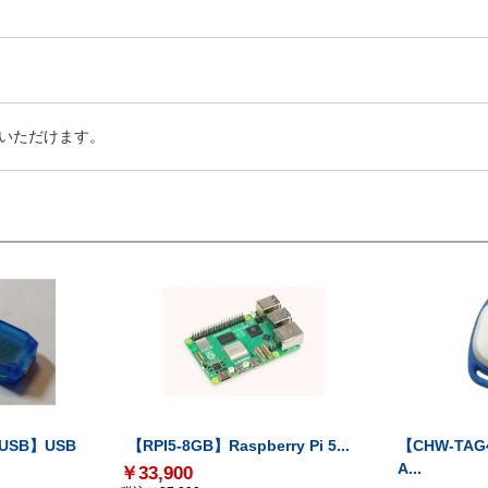
いただけます。
-USB】USB
【RPI5-8GB】Raspberry Pi 5...
【CHW-TAG4
A...
￥33,900