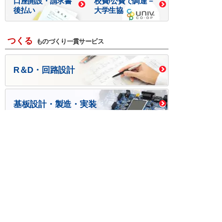
口座開設・請求書
校費/公費で調達－
後払い
大学生協
つくる
ものづくり一貫サービス
R＆D・回路設計
基板設計・製造・実装
ケース・ハーネス加工
※掲載されている価格には消費税、各種手数料が含まれ
ておりません。別途消費税およびお支払方法に応じた
手数料が必要になります。
※このホームページに掲載されている、記事・写真の一
部または全部をそのまま、または改変して利用・転