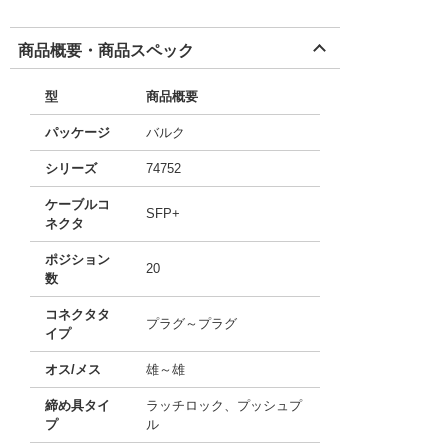
商品概要・商品スペック
型
商品概要
パッケージ
バルク
シリーズ
74752
ケーブルコ
SFP+
ネクタ
ポジション
20
数
コネクタタ
プラグ～プラグ
イプ
オス/メス
雄～雄
締め具タイ
ラッチロック、プッシュプ
プ
ル