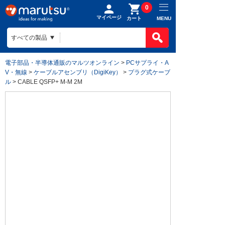
0
マイページ
MENU
カート
電子部品・半導体通販のマルツオンライン
>
PCサプライ・A
V・無線
>
ケーブルアセンブリ（DigiKey）
>
プラグ式ケーブ
ル
> CABLE QSFP+ M-M 2M