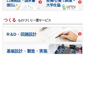
口座開設・請求書
校費/公費で調達－
後払い
大学生協
つくる
ものづくり一貫サービス
R＆D・回路設計
基板設計・製造・実装
ケース・ハーネス加工
※掲載されている価格には消費税、各種手数料が含まれ
ておりません。別途消費税およびお支払方法に応じた
手数料が必要になります。
※このホームページに掲載されている、記事・写真の一
部または全部をそのまま、または改変して利用・転