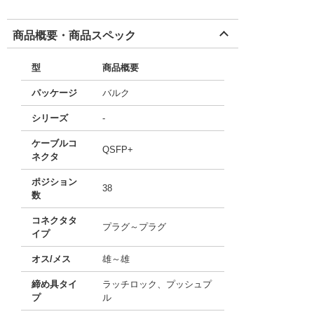
商品概要・商品スペック
型
商品概要
パッケージ
バルク
シリーズ
-
ケーブルコ
QSFP+
ネクタ
ポジション
38
数
コネクタタ
プラグ～プラグ
イプ
オス/メス
雄～雄
締め具タイ
ラッチロック、プッシュプ
プ
ル