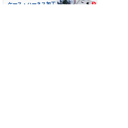
ケース・ハーネス加工
※掲載されている価格には消費税、各種手数料が含まれ
ておりません。別途消費税およびお支払方法に応じた
手数料が必要になります。
※このホームページに掲載されている、記事・写真の一
部または全部をそのまま、または改変して利用・転
載・転用することを禁じます。
※商品によって販売価格が店頭価格と異なる場合がござ
います。
※弊社ではお客様が商品を選びやすくするためにデータ
シートの提供や技術情報、商品画像の表示を行ってい
ます。
しかしさまざまな事情により、これらの情報がすべて
正確であることを弊社が保証することはできません。
商品の正確な仕様等は各メーカーの最新のデータシー
トで確認して頂きますようお願いいたします。
また、商品画像につきましても、当アイテムとは異な
るイメージ画像を表示している場合がございます。
ご注文の際はくれぐれもご注意願います。また、注文