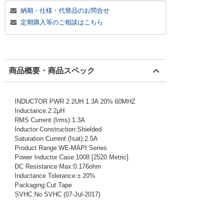
納期・仕様・代替品のお問合せ
定期購入等のご相談はこちら
商品概要・商品スペック
INDUCTOR PWR 2.2UH 1.3A 20% 60MHZ
Inductance:2.2μH
RMS Current (Irms):1.3A
Inductor Construction:Shielded
Saturation Current (Isat):2.5A
Product Range:WE-MAPI Series
Power Inductor Case:1008 [2520 Metric]
DC Resistance Max:0.176ohm
Inductance Tolerance:± 20%
Packaging:Cut Tape
SVHC:No SVHC (07-Jul-2017)
1012272
!159! 74438323022