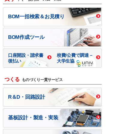
BOM一括検索＆お見積り
BOM作成ツール
口座開設・請求書
校費/公費で調達－
後払い
大学生協
つくる
ものづくり一貫サービス
R＆D・回路設計
基板設計・製造・実装