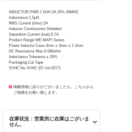
INDUCTOR PWR 1.5UH 2A 20% 60MHZ
Inductance:1.5μH
RMS Current (Irms):2A
Inductor Construction:Shielded
Saturation Current (Isat):5.7A
Product Range:WE-MAPI Series
Power Inductor Case:3mm x 3mm x 1.2mm
DC Resistance Max:0.096ohm
Inductance Tolerance:± 20%
Packaging:Cut Tape
SVHC:No SVHC (07-Jul-2017)
1012282
!159! 74438334015
掲載情報に誤りがございましたら、こちらから
ご指摘をお願い致します。
在庫状況：営業所に在庫はございま
せん。