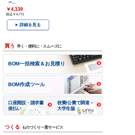
ー...
￥4,339
税込￥4,772
詳細を見る
買う
早く・便利に・スムーズに
BOM一括検索＆お見積り
BOM作成ツール
口座開設・請求書
校費/公費で調達－
後払い
大学生協
つくる
ものづくり一貫サービス