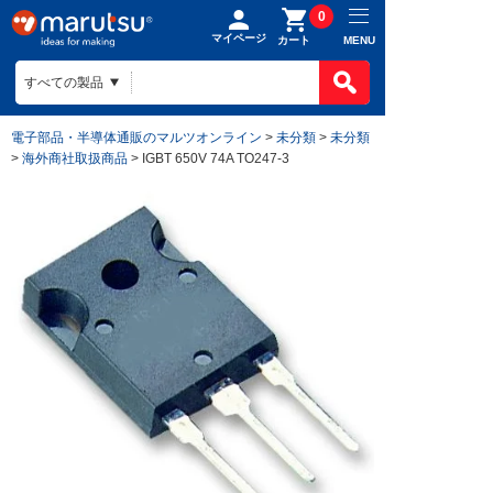
0
マイページ
MENU
カート
電子部品・半導体通販のマルツオンライン
>
未分類
>
未分類
>
海外商社取扱商品
> IGBT 650V 74A TO247-3