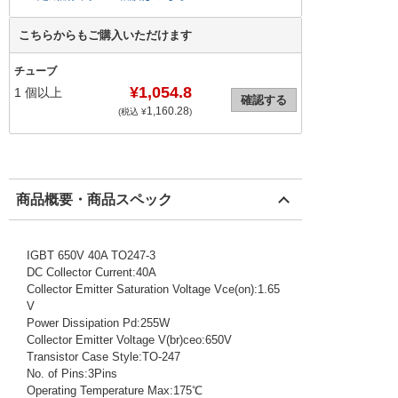
こちらからもご購入いただけます
チューブ
¥1,054.8
1
個以上
確認する
1,160.28
(税込 ¥
)
商品概要・商品スペック
IGBT 650V 40A TO247-3
DC Collector Current:40A
Collector Emitter Saturation Voltage Vce(on):1.65
V
Power Dissipation Pd:255W
Collector Emitter Voltage V(br)ceo:650V
Transistor Case Style:TO-247
No. of Pins:3Pins
Operating Temperature Max:175℃