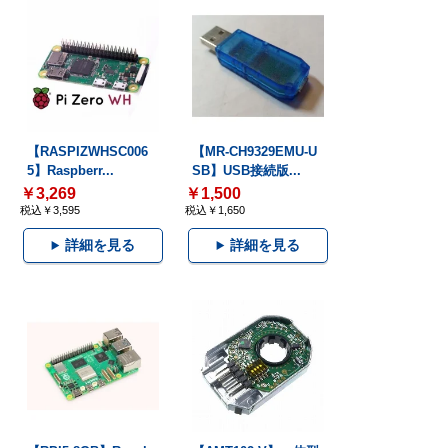
【RASPIZWHSC006
【MR-CH9329EMU-U
5】Raspberr...
SB】USB接続版...
￥3,269
￥1,500
税込￥3,595
税込￥1,650
詳細を見る
詳細を見る