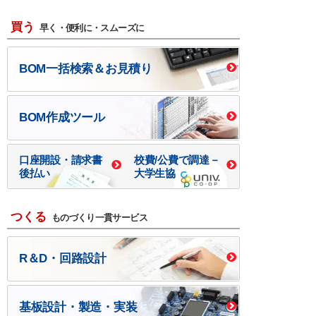
買う
早く・便利に・スムーズに
BOM一括検索＆お見積り
BOM作成ツール
口座開設・請求書
校費/公費で調達－
後払い
大学生協
つくる
ものづくり一貫サービス
R＆D・回路設計
基板設計・製造・実装