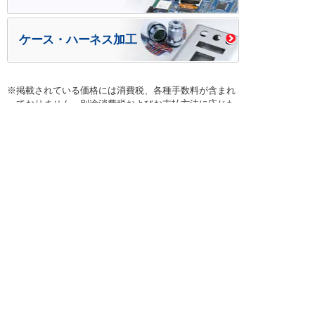
ケース・ハーネス加工
※掲載されている価格には消費税、各種手数料が含まれ
ておりません。別途消費税およびお支払方法に応じた
手数料が必要になります。
※このホームページに掲載されている、記事・写真の一
部または全部をそのまま、または改変して利用・転
載・転用することを禁じます。
※商品によって販売価格が店頭価格と異なる場合がござ
います。
※弊社ではお客様が商品を選びやすくするためにデータ
シートの提供や技術情報、商品画像の表示を行ってい
ます。
しかしさまざまな事情により、これらの情報がすべて
正確であることを弊社が保証することはできません。
商品の正確な仕様等は各メーカーの最新のデータシー
トで確認して頂きますようお願いいたします。
また、商品画像につきましても、当アイテムとは異な