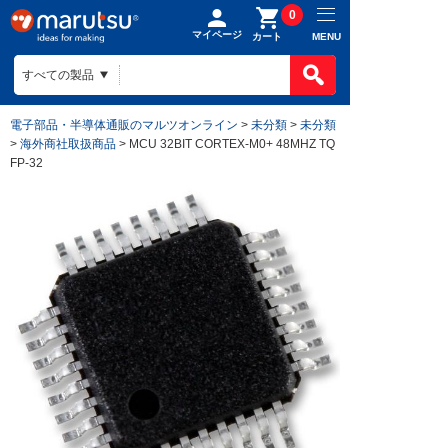
0
マイページ
MENU
カート
電子部品・半導体通販のマルツオンライン
>
未分類
>
未分類
>
海外商社取扱商品
> MCU 32BIT CORTEX-M0+ 48MHZ TQ
FP-32