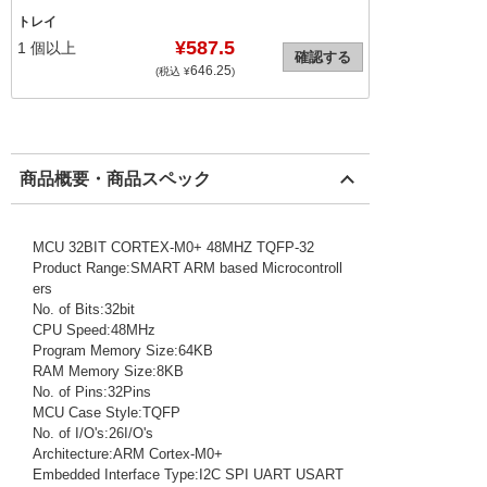
トレイ
¥587.5
1
個以上
確認する
646.25
(税込 ¥
)
商品概要・商品スペック
MCU 32BIT CORTEX-M0+ 48MHZ TQFP-32
Product Range:SMART ARM based Microcontroll
ers
No. of Bits:32bit
CPU Speed:48MHz
Program Memory Size:64KB
RAM Memory Size:8KB
No. of Pins:32Pins
MCU Case Style:TQFP
No. of I/O's:26I/O's
Architecture:ARM Cortex-M0+
Embedded Interface Type:I2C SPI UART USART