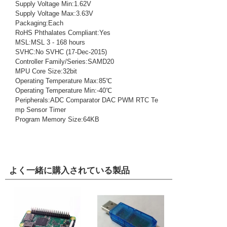
Supply Voltage Min:1.62V
Supply Voltage Max:3.63V
Packaging:Each
RoHS Phthalates Compliant:Yes
MSL:MSL 3 - 168 hours
SVHC:No SVHC (17-Dec-2015)
Controller Family/Series:SAMD20
MPU Core Size:32bit
Operating Temperature Max:85℃
Operating Temperature Min:-40℃
Peripherals:ADC Comparator DAC PWM RTC Te
mp Sensor Timer
Program Memory Size:64KB
よく一緒に購入されている製品