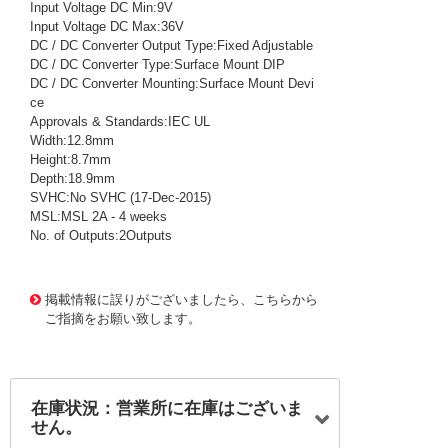
Input Voltage DC Min:9V
Input Voltage DC Max:36V
DC / DC Converter Output Type:Fixed Adjustable
DC / DC Converter Type:Surface Mount DIP
DC / DC Converter Mounting:Surface Mount Devi
ce
Approvals & Standards:IEC UL
Width:12.8mm
Height:8.7mm
Depth:18.9mm
SVHC:No SVHC (17-Dec-2015)
MSL:MSL 2A - 4 weeks
No. of Outputs:2Outputs
1012457
!159! TDR 3-2423WISM
掲載情報に誤りがございましたら、こちらから
ご指摘をお願い致します。
在庫状況：営業所に在庫はございま
せん。