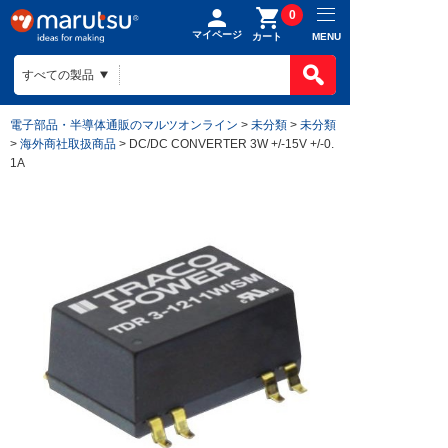
0
マイページ
MENU
カート
電子部品・半導体通販のマルツオンライン
>
未分類
>
未分類
>
海外商社取扱商品
> DC/DC CONVERTER 3W +/-15V +/-0.
1A