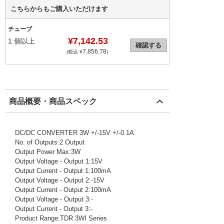
こちらからもご購入いただけます
チューブ
¥7,142.53
1
個以上
確認する
7,856.78
(税込 ¥
)
商品概要・商品スペック
DC/DC CONVERTER 3W +/-15V +/-0.1A
No. of Outputs:2 Output
Output Power Max:3W
Output Voltage - Output 1:15V
Output Current - Output 1:100mA
Output Voltage - Output 2:-15V
Output Current - Output 2:100mA
Output Voltage - Output 3:-
Output Current - Output 3:-
Product Range:TDR 3WI Series