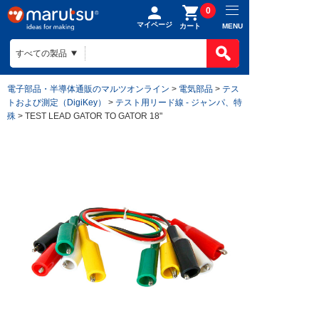
0
マイページ
MENU
カート
電子部品・半導体通販のマルツオンライン
>
電気部品
>
テス
トおよび測定（DigiKey）
>
テスト用リード線 - ジャンパ、特
殊
> TEST LEAD GATOR TO GATOR 18"