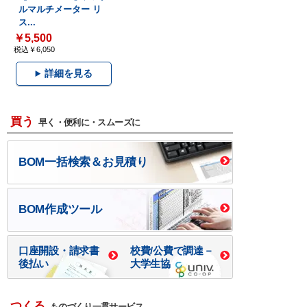
ルマルチメーター リ
ス...
￥5,500
税込￥6,050
詳細を見る
買う
早く・便利に・スムーズに
BOM一括検索＆お見積り
BOM作成ツール
口座開設・請求書
校費/公費で調達－
後払い
大学生協
つくる
ものづくり一貫サービス