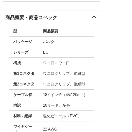
商品概要・商品スペック
型
商品概要
パッケージ
バルク
シリーズ
BU
構成
ワニ口～ワニ口
第1コネクタ
ワニ口クリップ、絶縁型
第2コネクタ
ワニ口クリップ、絶縁型
ケーブル長
18.0インチ（457.20mm）
内訳
10リード、多色
材料 - 絶縁
塩化ビニール（PVC）
ワイヤゲー
22 AWG