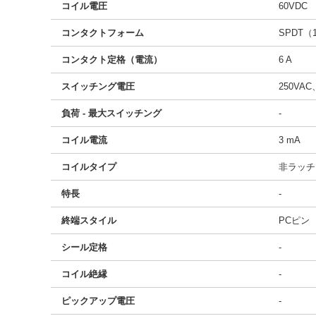
コイル電圧
60VDC
コンタクトフォーム
SPDT
コンタクト定格（電流）
6 A
スイッチング電圧
250VAC
負荷 - 最大スイッチング
-
コイル電流
3 mA
コイルタイプ
非ラッチ
特長
-
終端スタイル
PCピン
シール定格
-
コイル絶縁
-
ピックアップ電圧
-