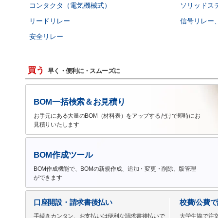
コンタクタ（電気機械式）
ソリッドス
リードリレー
信号リレー、
安全リレー
買う
早く・便利に・スムーズに
BOM一括検索＆お見積り
お手元にある大量のBOM（材料表）をアップするだけで即時にお
見積りいたします
BOM作成ツール
BOM作成機能で、BOMの新規作成、追加・変更・削除、版管理
ができます
口座開設・請求書後払い
校費/公費
手続きカンタン、お支払いは便利な請求書後払いで
大学生協で注