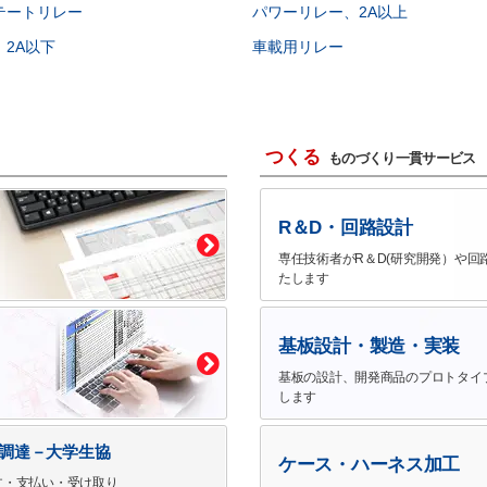
テートリレー
パワーリレー、2A以上
2A以下
車載用リレー
つくる
ものづくり一貫サービス
R＆D・回路設計
専任技術者がR＆D(研究開発）や回
たします
基板設計・製造・実装
基板の設計、開発商品のプロトタイ
します
で調達－大学生協
ケース・ハーネス加工
文・支払い・受け取り