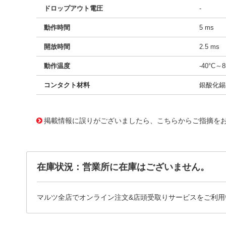
ドロップアウト電圧
-
動作時間
5 ms
開放時間
2.5 ms
動作温度
-40°C～8
コンタクト材料
銀酸化錫
10562550
!041! 2961118
掲載情報に誤りがございましたら、こちらからご指摘を
在庫状況：営業所に在庫はございません。
マルツ全店でオンライン注文&店頭受取りサービスをご利用