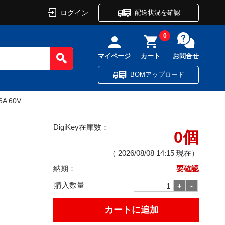
ログイン
配送状況を確認
0
マイページ
カート
お問合せ
BOMアップロード
6A 60V
DigiKey在庫数：
0個
（
2026/08/08 14:15
現在）
納期：
要確認
購入数量