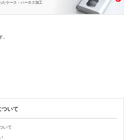
ったケース・ハーネス加工
。
す。
について
ついて
い