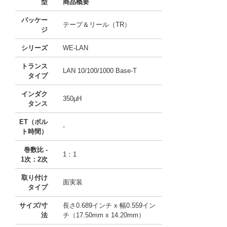
型
商品概要
パッケー
テープ＆リール（TR）
ジ
シリーズ
WE-LAN
トランス
LAN 10/100/1000 Base-T
タイプ
インダク
350µH
タンス
ET（ボル
-
ト時間）
巻数比 -
1：1
1次：2次
取り付け
面実装
タイプ
サイズ/寸
長さ0.689インチ x 幅0.559イン
法
チ（17.50mm x 14.20mm）