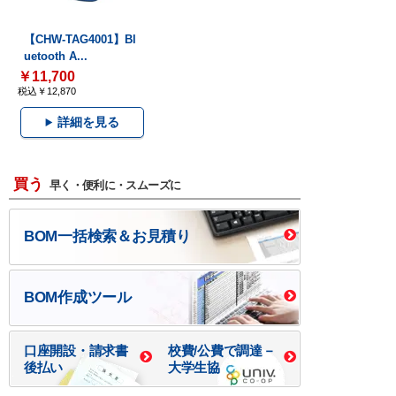
【CHW-TAG4001】Bl
uetooth A...
￥11,700
税込￥12,870
詳細を見る
買う
早く・便利に・スムーズに
BOM一括検索＆お見積り
BOM作成ツール
口座開設・請求書
校費/公費で調達－
後払い
大学生協