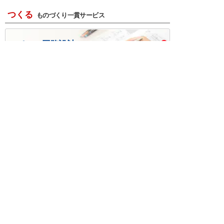
つくる
ものづくり一貫サービス
R＆D・回路設計
基板設計・製造・実装
ケース・ハーネス加工
※掲載されている価格には消費税、各種手数料が含まれ
ておりません。別途消費税およびお支払方法に応じた
手数料が必要になります。
※このホームページに掲載されている、記事・写真の一
部または全部をそのまま、または改変して利用・転
載・転用することを禁じます。
※商品によって販売価格が店頭価格と異なる場合がござ