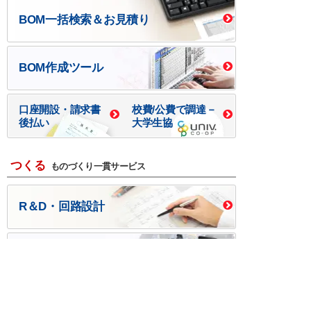
BOM一括検索＆お見積り
BOM作成ツール
口座開設・請求書
校費/公費で調達－
後払い
大学生協
つくる
ものづくり一貫サービス
R＆D・回路設計
基板設計・製造・実装
ケース・ハーネス加工