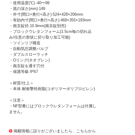
・使用温度(℃):-40〜99
・底の深さ(mm):149
・外寸(間口×奥行×高さ):524×428×206mm
・有効内寸(間口×奥行×高さ):468×355×193mm
・南京錠径:10.9mm(南京錠別売)
・ブロックウレタンフォーム(1.5cm毎の切れ込
み/任意の形状に切り取り加工可能)
・ツインリブ構造
・自動気圧調整バルブ
・ダブルスローラッチ
・Oリング(ネオブレン)
・南京錠を通す穴付
・保護等級:IP67
＜材質/仕上＞
・本体:耐衝撃性樹脂(コポリマーポリプロピレン)
＜注意＞
・NF型番にはブロックウレタンフォームは付属し
ません。
1163670 0000000200528033
!095! 1550BK
掲載情報に誤りがございましたら、こちらから