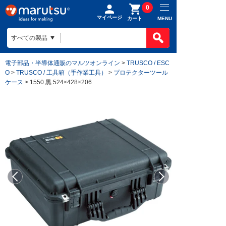
0
マイページ
MENU
カート
電子部品・半導体通販のマルツオンライン
>
TRUSCO / ESC
O
>
TRUSCO / 工具箱（手作業工具）
>
プロテクターツール
ケース
> 1550 黒 524×428×206