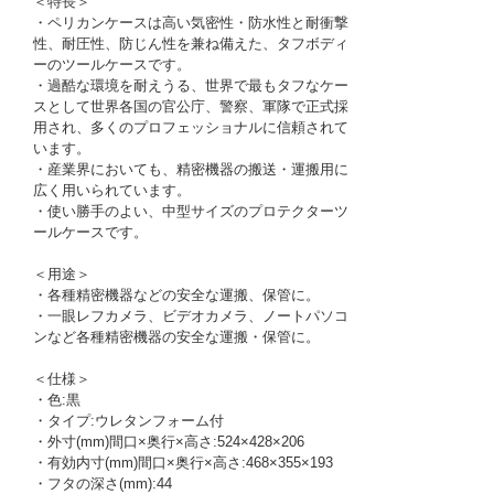
＜特長＞
・ペリカンケースは高い気密性・防水性と耐衝撃
性、耐圧性、防じん性を兼ね備えた、タフボディ
ーのツールケースです。
・過酷な環境を耐えうる、世界で最もタフなケー
スとして世界各国の官公庁、警察、軍隊で正式採
用され、多くのプロフェッショナルに信頼されて
います。
・産業界においても、精密機器の搬送・運搬用に
広く用いられています。
・使い勝手のよい、中型サイズのプロテクターツ
ールケースです。
＜用途＞
・各種精密機器などの安全な運搬、保管に。
・一眼レフカメラ、ビデオカメラ、ノートパソコ
ンなど各種精密機器の安全な運搬・保管に。
＜仕様＞
・色:黒
・タイプ:ウレタンフォーム付
・外寸(mm)間口×奥行×高さ:524×428×206
・有効内寸(mm)間口×奥行×高さ:468×355×193
・フタの深さ(mm):44