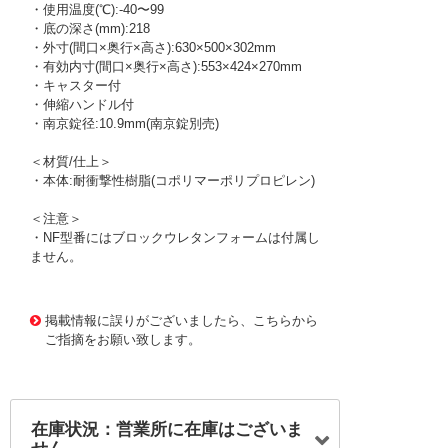
・使用温度(℃):-40〜99
・底の深さ(mm):218
・外寸(間口×奥行×高さ):630×500×302mm
・有効内寸(間口×奥行×高さ):553×424×270mm
・キャスター付
・伸縮ハンドル付
・南京錠径:10.9mm(南京錠別売)
＜材質/仕上＞
・本体:耐衝撃性樹脂(コポリマーポリプロピレン)
＜注意＞
・NF型番にはブロックウレタンフォームは付属し
ません。
1163682 0000000200528064
!095! 1610BK
掲載情報に誤りがございましたら、こちらから
ご指摘をお願い致します。
在庫状況：営業所に在庫はございま