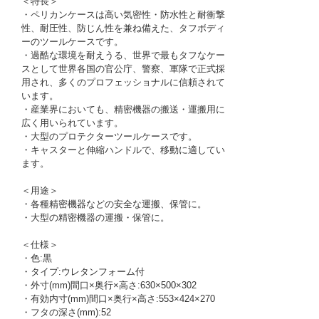
＜特長＞
・ペリカンケースは高い気密性・防水性と耐衝撃
性、耐圧性、防じん性を兼ね備えた、タフボディ
ーのツールケースです。
・過酷な環境を耐えうる、世界で最もタフなケー
スとして世界各国の官公庁、警察、軍隊で正式採
用され、多くのプロフェッショナルに信頼されて
います。
・産業界においても、精密機器の搬送・運搬用に
広く用いられています。
・大型のプロテクターツールケースです。
・キャスターと伸縮ハンドルで、移動に適してい
ます。
＜用途＞
・各種精密機器などの安全な運搬、保管に。
・大型の精密機器の運搬・保管に。
＜仕様＞
・色:黒
・タイプ:ウレタンフォーム付
・外寸(mm)間口×奥行×高さ:630×500×302
・有効内寸(mm)間口×奥行×高さ:553×424×270
・フタの深さ(mm):52