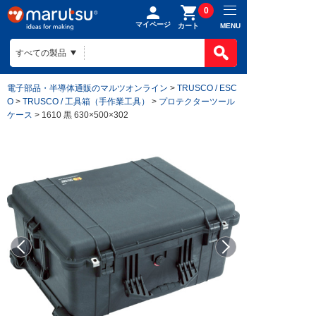
0
マイページ
MENU
カート
電子部品・半導体通販のマルツオンライン
>
TRUSCO / ESC
O
>
TRUSCO / 工具箱（手作業工具）
>
プロテクターツール
ケース
> 1610 黒 630×500×302