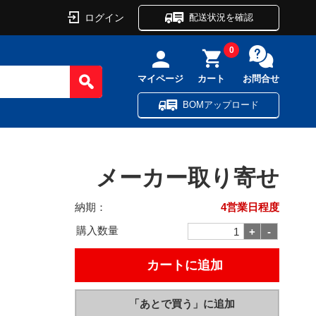
ログイン
配送状況を確認
0
マイページ
カート
お問合せ
BOMアップロード
メーカー取り寄せ
納期：
4営業日程度
購入数量