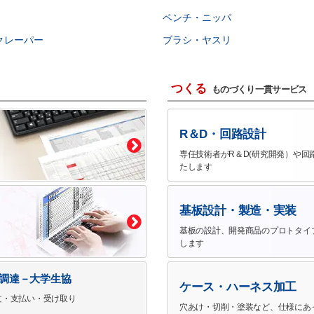
ペンチ・ニッパ
クレーパー
ブラシ・ヤスリ
つくる
ものづくり一貫サービス
R＆D・回路設計
専任技術者がR＆D(研究開発）や回
たします
基板設計・製造・実装
基板の設計、開発商品のプロトタイ
します
で調達－大学生協
ケース・ハーネス加工
文・支払い・受け取り
穴あけ・切削・塗装など、仕様にあ