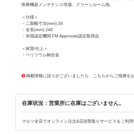
医療機器メンテナンス現場、クリーンルーム他。
＜仕様＞
・二面幅寸法(mm):26
・全長(mm):240
・米国認定機関 FM Approvals認定取得品
＜材質/仕上＞
・ベリリウム銅合金
1163929 0000000200795756
!095! CBKS-26
掲載情報に誤りがございましたら、こちらからご指摘を
在庫状況：営業所に在庫はございません。
マルツ全店でオンライン注文&店頭受取りサービスをご利用