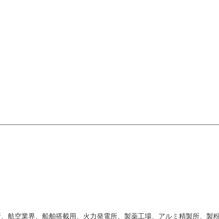
所、航空業界、船舶搭載用、火力発電所、製薬工場、アルミ精製所、製