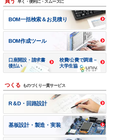
買う
早く・便利に・スムーズに
BOM一括検索＆お見積り
BOM作成ツール
口座開設・請求書
校費/公費で調達－
後払い
大学生協
つくる
ものづくり一貫サービス
R＆D・回路設計
基板設計・製造・実装