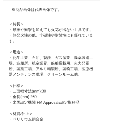
※商品画像は代表画像です。
＜特長＞
・摩擦や衝撃を加えても火花が出ない工具です。
・無発火性の他、非磁性や耐蝕性にも優れていま
す。
＜用途＞
・化学工業、石油、製鉄、ガス産業、爆薬製造工
場、造船所、航空業界、船舶搭載用、火力発電
所、製薬工場、アルミ精製所、製粉工場、医療機
器メンテナンス現場、クリーンルーム他。
＜仕様＞
・二面幅寸法(mm):30
・全長(mm):260
・米国認定機関 FM Approvals認定取得品
＜材質/仕上＞
・ベリリウム銅合金