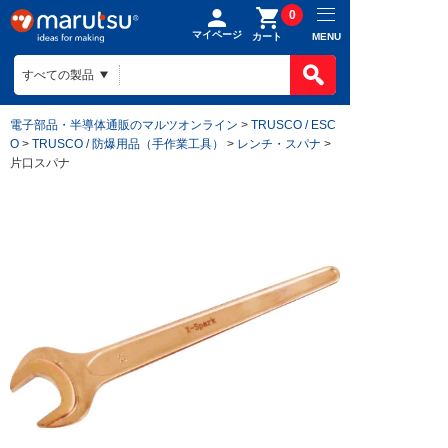
0
マイページ
MENU
カート
電子部品・半導体通販のマルツオンライン
>
TRUSCO / ESC
O
>
TRUSCO / 防爆用品（手作業工具）
>
レンチ・スパナ
>
片口スパナ