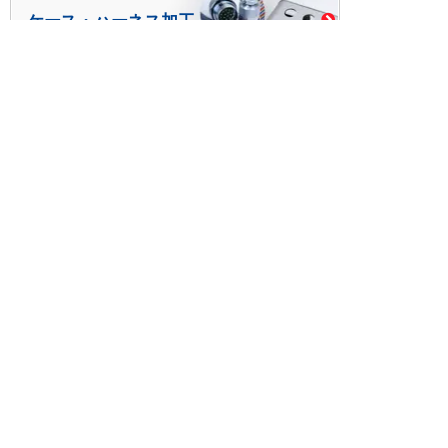
ケース・ハーネス加工
※掲載されている価格には消費税、各種手数料が含まれ
ておりません。別途消費税およびお支払方法に応じた
手数料が必要になります。
※このホームページに掲載されている、記事・写真の一
部または全部をそのまま、または改変して利用・転
載・転用することを禁じます。
※商品によって販売価格が店頭価格と異なる場合がござ
います。
※弊社ではお客様が商品を選びやすくするためにデータ
シートの提供や技術情報、商品画像の表示を行ってい
ます。
しかしさまざまな事情により、これらの情報がすべて
正確であることを弊社が保証することはできません。
商品の正確な仕様等は各メーカーの最新のデータシー
トで確認して頂きますようお願いいたします。
また、商品画像につきましても、当アイテムとは異な
るイメージ画像を表示している場合がございます。
ご注文の際はくれぐれもご注意願います。また、注文