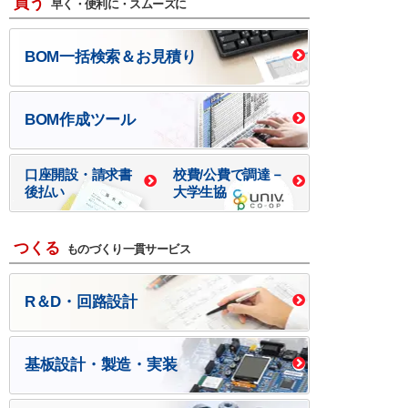
買う
早く・便利に・スムーズに
BOM一括検索＆お見積り
BOM作成ツール
口座開設・請求書
校費/公費で調達－
後払い
大学生協
つくる
ものづくり一貫サービス
R＆D・回路設計
基板設計・製造・実装