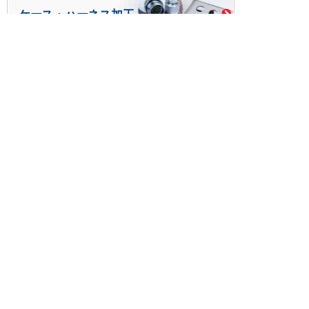
ケース・ハーネス加工
※掲載されている価格には消費税、各種手数料が含まれ
ておりません。別途消費税およびお支払方法に応じた
手数料が必要になります。
※このホームページに掲載されている、記事・写真の一
部または全部をそのまま、または改変して利用・転
載・転用することを禁じます。
※商品によって販売価格が店頭価格と異なる場合がござ
います。
※弊社ではお客様が商品を選びやすくするためにデータ
シートの提供や技術情報、商品画像の表示を行ってい
ます。
しかしさまざまな事情により、これらの情報がすべて
正確であることを弊社が保証することはできません。
商品の正確な仕様等は各メーカーの最新のデータシー
トで確認して頂きますようお願いいたします。
また、商品画像につきましても、当アイテムとは異な
るイメージ画像を表示している場合がございます。
ご注文の際はくれぐれもご注意願います。また、注文