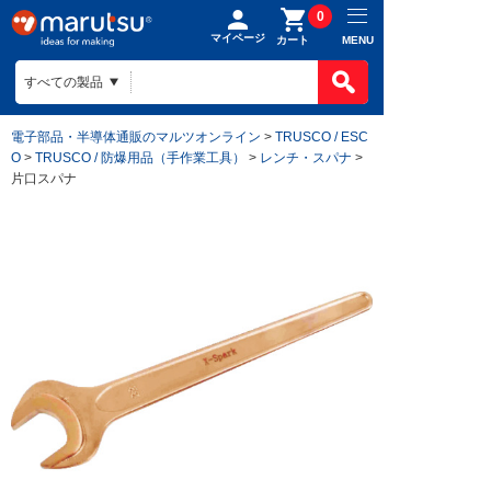
0
マイページ
MENU
カート
電子部品・半導体通販のマルツオンライン
>
TRUSCO / ESC
O
>
TRUSCO / 防爆用品（手作業工具）
>
レンチ・スパナ
>
片口スパナ