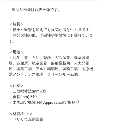
※商品画像は代表画像です。
＜特長＞
・摩擦や衝撃を加えても火花が出ない工具です。
・無発火性の他、非磁性や耐蝕性にも優れていま
す。
＜用途＞
・化学工業、石油、製鉄、ガス産業、爆薬製造工
場、造船所、航空業界、船舶搭載用、火力発電
所、製薬工場、アルミ精製所、製粉工場、医療機
器メンテナンス現場、クリーンルーム他。
＜仕様＞
・二面幅寸法(mm):35
・全長(mm):310
・米国認定機関 FM Approvals認定取得品
＜材質/仕上＞
・ベリリウム銅合金