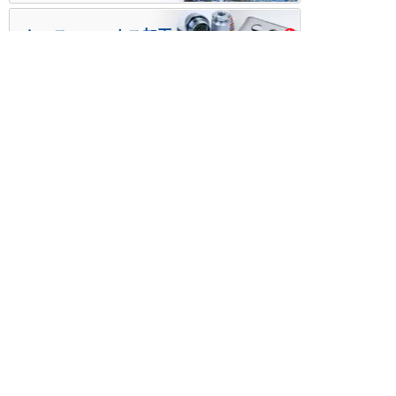
ケース・ハーネス加工
※掲載されている価格には消費税、各種手数料が含まれ
ておりません。別途消費税およびお支払方法に応じた
手数料が必要になります。
※このホームページに掲載されている、記事・写真の一
部または全部をそのまま、または改変して利用・転
載・転用することを禁じます。
※商品によって販売価格が店頭価格と異なる場合がござ
います。
※弊社ではお客様が商品を選びやすくするためにデータ
シートの提供や技術情報、商品画像の表示を行ってい
ます。
しかしさまざまな事情により、これらの情報がすべて
正確であることを弊社が保証することはできません。
商品の正確な仕様等は各メーカーの最新のデータシー
トで確認して頂きますようお願いいたします。
また、商品画像につきましても、当アイテムとは異な
るイメージ画像を表示している場合がございます。