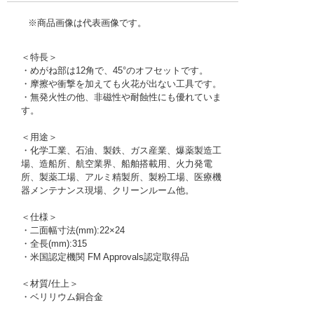
※商品画像は代表画像です。
＜特長＞
・めがね部は12角で、45°のオフセットです。
・摩擦や衝撃を加えても火花が出ない工具です。
・無発火性の他、非磁性や耐蝕性にも優れていま
す。
＜用途＞
・化学工業、石油、製鉄、ガス産業、爆薬製造工
場、造船所、航空業界、船舶搭載用、火力発電
所、製薬工場、アルミ精製所、製粉工場、医療機
器メンテナンス現場、クリーンルーム他。
＜仕様＞
・二面幅寸法(mm):22×24
・全長(mm):315
・米国認定機関 FM Approvals認定取得品
＜材質/仕上＞
・ベリリウム銅合金