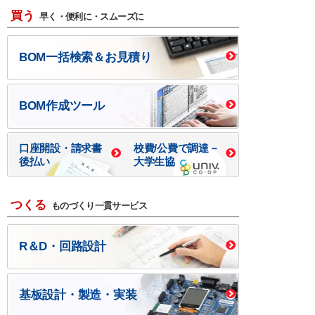
買う
早く・便利に・スムーズに
BOM一括検索＆お見積り
BOM作成ツール
口座開設・請求書
校費/公費で調達－
後払い
大学生協
つくる
ものづくり一貫サービス
R＆D・回路設計
基板設計・製造・実装