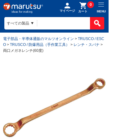
0
マイページ
MENU
カート
電子部品・半導体通販のマルツオンライン
>
TRUSCO / ESC
O
>
TRUSCO / 防爆用品（手作業工具）
>
レンチ・スパナ
>
両口メガネレンチ(60度)