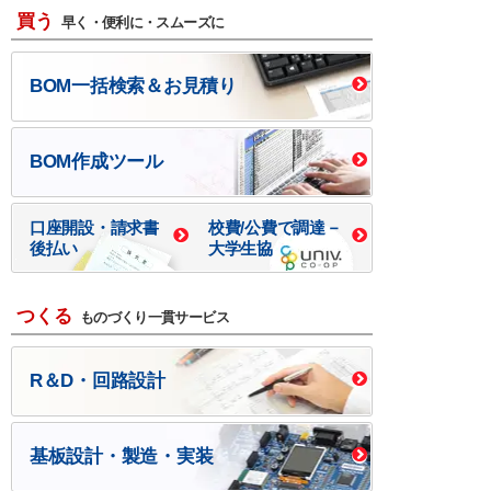
買う
早く・便利に・スムーズに
BOM一括検索＆お見積り
BOM作成ツール
口座開設・請求書
校費/公費で調達－
後払い
大学生協
つくる
ものづくり一貫サービス
R＆D・回路設計
基板設計・製造・実装