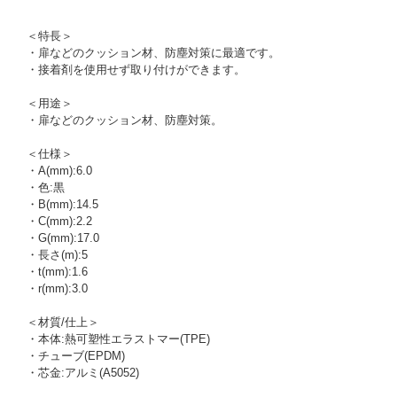
＜特長＞
・扉などのクッション材、防塵対策に最適です。
・接着剤を使用せず取り付けができます。
＜用途＞
・扉などのクッション材、防塵対策。
＜仕様＞
・A(mm):6.0
・色:黒
・B(mm):14.5
・C(mm):2.2
・G(mm):17.0
・長さ(m):5
・t(mm):1.6
・r(mm):3.0
＜材質/仕上＞
・本体:熱可塑性エラストマー(TPE)
・チューブ(EPDM)
・芯金:アルミ(A5052)