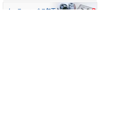
ケース・ハーネス加工
※掲載されている価格には消費税、各種手数料が含まれ
ておりません。別途消費税およびお支払方法に応じた
手数料が必要になります。
※このホームページに掲載されている、記事・写真の一
部または全部をそのまま、または改変して利用・転
載・転用することを禁じます。
※商品によって販売価格が店頭価格と異なる場合がござ
います。
※弊社ではお客様が商品を選びやすくするためにデータ
シートの提供や技術情報、商品画像の表示を行ってい
ます。
しかしさまざまな事情により、これらの情報がすべて
正確であることを弊社が保証することはできません。
商品の正確な仕様等は各メーカーの最新のデータシー
トで確認して頂きますようお願いいたします。
また、商品画像につきましても、当アイテムとは異な
るイメージ画像を表示している場合がございます。