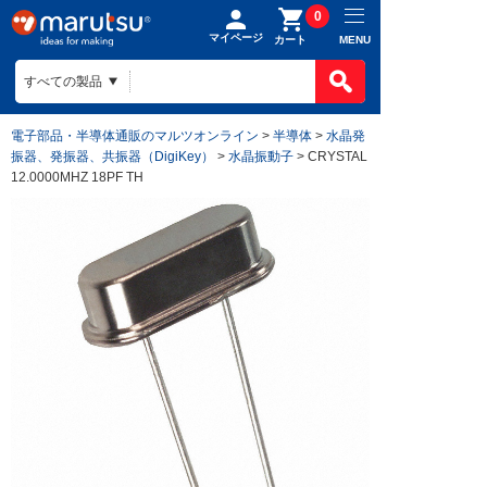
0
マイページ
MENU
カート
電子部品・半導体通販のマルツオンライン
>
半導体
>
水晶発
振器、発振器、共振器（DigiKey）
>
水晶振動子
> CRYSTAL
12.0000MHZ 18PF TH