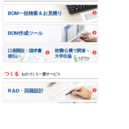
BOM一括検索＆お見積り
BOM作成ツール
口座開設・請求書
校費/公費で調達－
後払い
大学生協
つくる
ものづくり一貫サービス
R＆D・回路設計
基板設計・製造・実装