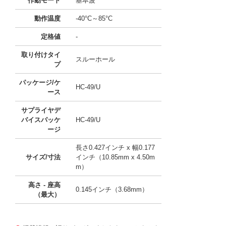
作動モード
基本波
動作温度
-40°C～85°C
定格値
-
取り付けタイ
スルーホール
プ
パッケージ/ケ
HC-49/U
ース
サプライヤデ
バイスパッケ
HC-49/U
ージ
長さ0.427インチ x 幅0.177
サイズ/寸法
インチ（10.85mm x 4.50m
m）
高さ - 座高
0.145インチ（3.68mm）
（最大）
11641742
!041! ATS120B-E