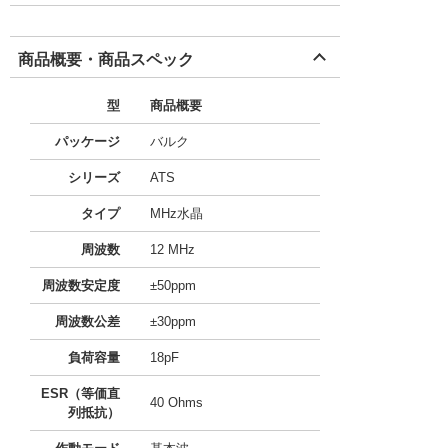
商品概要・商品スペック
型
商品概要
パッケージ
バルク
シリーズ
ATS
タイプ
MHz水晶
周波数
12 MHz
周波数安定度
±50ppm
周波数公差
±30ppm
負荷容量
18pF
ESR（等価直
40 Ohms
列抵抗）