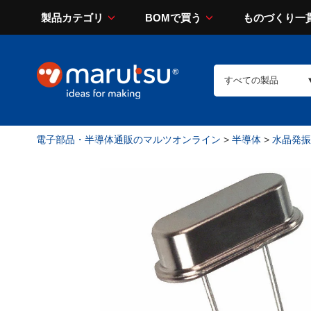
製品カテゴリ
BOMで買う
ものづくり一
電子部品・半導体通販のマルツオンライン
>
半導体
>
水晶発振