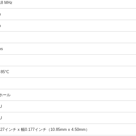
18 MHz
m
m
ms
～85°C
ホール
U
U
27インチ x 幅0.177インチ（10.85mm x 4.50mm）