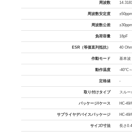
周波数
14.318
周波数安定度
±50pp
周波数公差
±30pp
負荷容量
18pF
ESR（等価直列抵抗）
40 Oh
作動モード
基本波
動作温度
-40°C
定格値
-
取り付けタイプ
スルー
パッケージ/ケース
HC-49/
サプライヤデバイスパッケージ
HC-49/
サイズ/寸法
長さ0.4