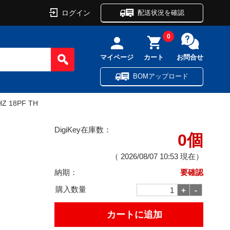
ログイン
配送状況を確認
0
マイページ
カート
お問合せ
BOMアップロード
HZ 18PF TH
DigiKey在庫数：
0個
（
2026/08/07 10:53
現在）
納期：
要確認
購入数量