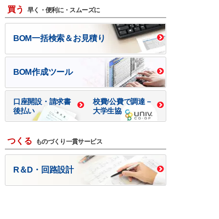
買う
早く・便利に・スムーズに
BOM一括検索＆お見積り
BOM作成ツール
口座開設・請求書
校費/公費で調達－
後払い
大学生協
つくる
ものづくり一貫サービス
R＆D・回路設計
基板設計・製造・実装