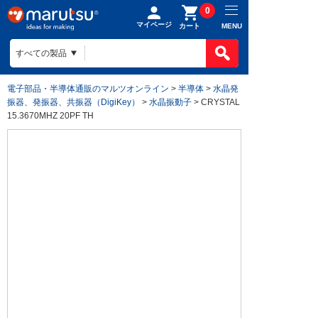
0
マイページ
MENU
カート
電子部品・半導体通販のマルツオンライン
>
半導体
>
水晶発
振器、発振器、共振器（DigiKey）
>
水晶振動子
> CRYSTAL
15.3670MHZ 20PF TH