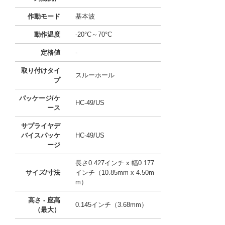
作動モード
基本波
動作温度
-20°C～70°C
定格値
-
取り付けタイ
スルーホール
プ
パッケージ/ケ
HC-49/US
ース
サプライヤデ
バイスパッケ
HC-49/US
ージ
長さ0.427インチ x 幅0.177
サイズ/寸法
インチ（10.85mm x 4.50m
m）
高さ - 座高
0.145インチ（3.68mm）
（最大）