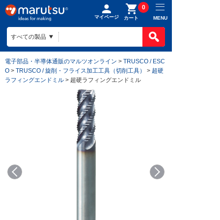
0
マイページ
MENU
カート
電子部品・半導体通販のマルツオンライン
>
TRUSCO / ESC
O
>
TRUSCO / 旋削・フライス加工工具（切削工具）
>
超硬
ラフィングエンドミル
> 超硬ラフィングエンドミル