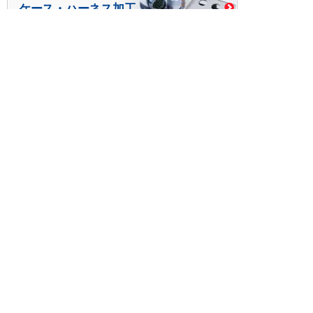
ケース・ハーネス加工
※掲載されている価格には消費税、各種手数料が含まれ
ておりません。別途消費税およびお支払方法に応じた
手数料が必要になります。
※このホームページに掲載されている、記事・写真の一
部または全部をそのまま、または改変して利用・転
載・転用することを禁じます。
※商品によって販売価格が店頭価格と異なる場合がござ
います。
※弊社ではお客様が商品を選びやすくするためにデータ
シートの提供や技術情報、商品画像の表示を行ってい
ます。
しかしさまざまな事情により、これらの情報がすべて
正確であることを弊社が保証することはできません。
商品の正確な仕様等は各メーカーの最新のデータシー
トで確認して頂きますようお願いいたします。
また、商品画像につきましても、当アイテムとは異な
るイメージ画像を表示している場合がございます。
ご注文の際はくれぐれもご注意願います。また、注文