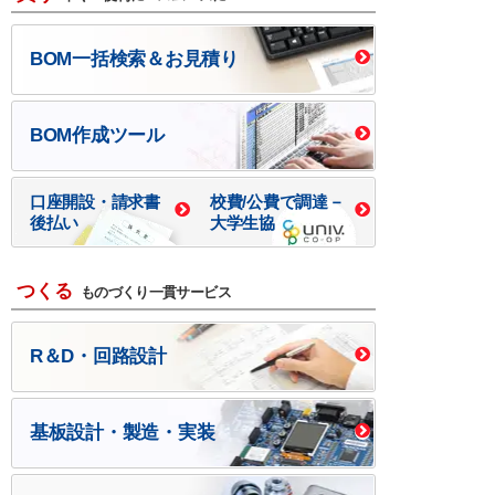
BOM一括検索＆お見積り
BOM作成ツール
口座開設・請求書
校費/公費で調達－
後払い
大学生協
つくる
ものづくり一貫サービス
R＆D・回路設計
基板設計・製造・実装