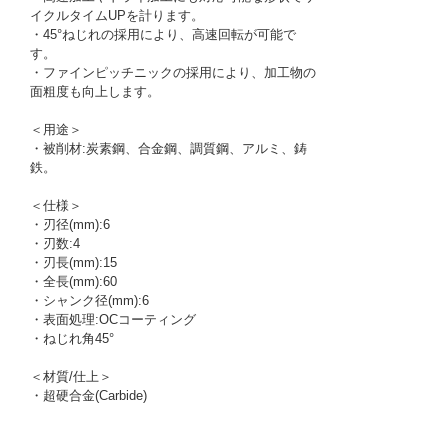
イクルタイムUPを計ります。
・45°ねじれの採用により、高速回転が可能で
す。
・ファインピッチニックの採用により、加工物の
面粗度も向上します。
＜用途＞
・被削材:炭素鋼、合金鋼、調質鋼、アルミ、鋳
鉄。
＜仕様＞
・刃径(mm):6
・刃数:4
・刃長(mm):15
・全長(mm):60
・シャンク径(mm):6
・表面処理:OCコーティング
・ねじれ角45°
＜材質/仕上＞
・超硬合金(Carbide)
1164199 0000000200763819
!095! OERFR-0060